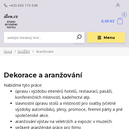
+420 605 175 038
0
0,00 Kč
Menu
Úvod
SLUŽBY
Aranžování
Dekorace a aranžování
Nabízíme tyto práce:
úpravu i výzdobu interiérů hotelů, restaurací, pasáží,
konferenčních místností, kadeřnictví atp.
slavnostní úpravu stolů a místností pro svatby (včetně
výzdoby automobilu), plesy, promoce, firemní párty a jiné
společenské akce.
aranžování výstav na veletrzích a expozic v muzeích.
veškeré aranžérské práce pro firmy