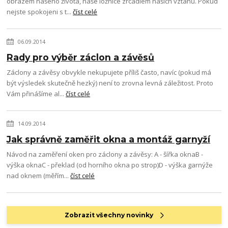
obrazem našeho života, naše ložnice zrcadlem našich vztahů. Pokud
nejste spokojeni s t...
číst celé
06.09.2014
Rady pro výběr záclon a závěsů
Záclony a závěsy obvykle nekupujete příliš často, navíc (pokud má
být výsledek skutečně hezký) není to zrovna levná záležitost. Proto
Vám přinášíme al...
číst celé
14.09.2014
Jak správně zaměřit okna a montáž garnyží
Návod na zaměření oken pro záclony a závěsy: A - šířka oknaB -
výška oknaC - překlad (od horního okna po strop)D - výška garnýže
nad oknem (měřím...
číst celé
Zobrazit všechny novinky