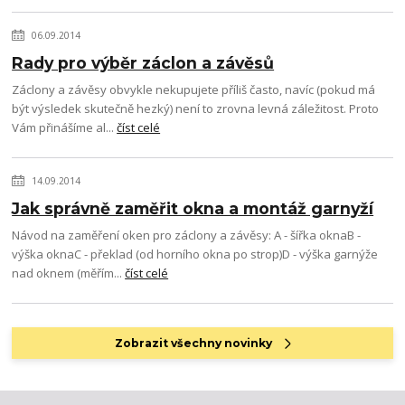
06.09.2014
Rady pro výběr záclon a závěsů
Záclony a závěsy obvykle nekupujete příliš často, navíc (pokud má
být výsledek skutečně hezký) není to zrovna levná záležitost. Proto
Vám přinášíme al...
číst celé
14.09.2014
Jak správně zaměřit okna a montáž garnyží
Návod na zaměření oken pro záclony a závěsy: A - šířka oknaB -
výška oknaC - překlad (od horního okna po strop)D - výška garnýže
nad oknem (měřím...
číst celé
Zobrazit všechny novinky