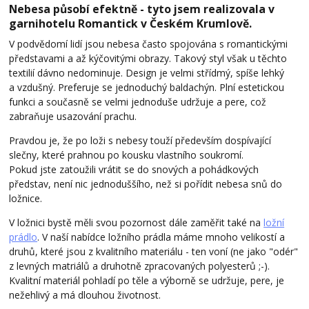
Nebesa působí efektně - tyto jsem realizovala v
garnihotelu Romantick v Českém Krumlově.
V podvědomí lidí jsou nebesa často spojována s romantickými
představami a až kýčovitými obrazy. Takový styl však u těchto
textilií dávno nedominuje. Design je velmi střídmý, spíše lehký
a vzdušný. Preferuje se jednoduchý baldachýn. Plní estetickou
funkci a současně se velmi jednoduše udržuje a pere, což
zabraňuje usazování prachu.
Pravdou je, že po loži s nebesy touží především dospívající
slečny, které prahnou po kousku vlastního soukromí.
P
okud jste zatoužili vrátit se do snových a pohádkových
představ, není nic jednoduššího, než si pořídit nebesa snů do
ložnice.
V ložnici bystě měli svou pozornost dále zaměřit také na
ložní
prádlo
. V naší nabídce ložního prádla máme mnoho velikostí a
druhů, které jsou z kvalitního materiálu - ten voní (ne jako "odér"
z levných matriálů a druhotně zpracovaných polyesterů ;-).
Kvalitní materiál pohladí po těle a výborně se udržuje, pere, je
nežehlivý a má dlouhou životnost.