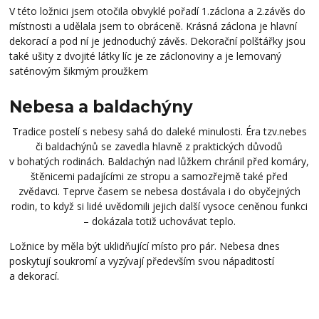
V této ložnici jsem otočila obvyklé pořadí 1.záclona a 2.závěs do
místnosti a udělala jsem to obráceně. Krásná záclona je hlavní
dekorací a pod ní je jednoduchý závěs. Dekorační polštářky jsou
také ušity z dvojité látky líc je ze záclonoviny a je lemovaný
saténovým šikmým proužkem
Nebesa a baldachýny
Tradice postelí s nebesy sahá do daleké minulosti. Éra tzv.nebes
či baldachýnů se zavedla hlavně z praktických důvodů
v bohatých rodinách. Baldachýn nad lůžkem chránil před komáry,
štěnicemi padajícími ze stropu a samozřejmě také před
zvědavci. Teprve časem se nebesa dostávala i do obyčejných
rodin, to když si lidé uvědomili jejich další vysoce ceněnou funkci
– dokázala totiž uchovávat teplo.
Ložnice by měla být uklidňující místo pro pár. Nebesa dnes
poskytují soukromí a vyzývají především svou nápaditostí
a dekorací.