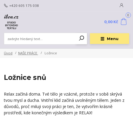
+420 605 175 038
0
0,00 Kč
Menu
Úvod
NAŠE PRÁCE
Ložnice
Ložnice snů
Relax začíná doma. Tvé tělo je vzácné, protože v sobě skrývá
tvou mysl a ducha. Vnitřní klid začíná uvolněným tělem. Jeden z
důvodů, proč miluji svoji práci je ten, že vytvořím krásně
prostředí, kde konečným výsledkem je RELAX!