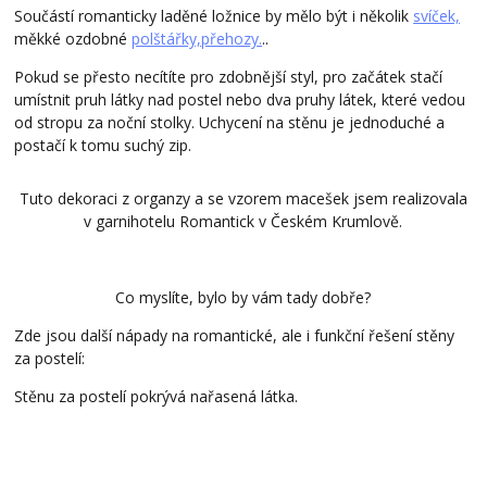
Součástí romanticky laděné ložnice by mělo být i několik
svíček,
měkké ozdobné
polštářky,
přehozy.
..
Pokud se přesto necítíte pro zdobnější styl, pro začátek stačí
umístnit pruh látky nad postel nebo dva pruhy látek, které vedou
od stropu za noční stolky. Uchycení na stěnu je jednoduché a
postačí k tomu suchý zip.
Tu
to dekoraci z organzy a se vzorem macešek jsem realizovala
v garnihotelu Romantick v Českém Krumlově.
Co myslíte, bylo by vám tady dobře?
Zde jsou další nápady na romantické, ale i funkční řešení stěny
za postelí:
Stěnu za postelí pokrývá nařasená látka.