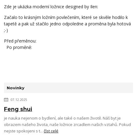
Zde je ukázka moderní ložnice designed by Ilen:
Začalo to krásným ložním povlečením, které se skvěle hodilo k
tapetě a pak už stačilo jedno odpoledne a proměna byla hotová
;-)
Před přeměnou:
Po proměně:
Novinky
07.12.2025
Feng shui
je nauka nejenom o bydlení, ale také o našem životě. Náš byt je
obrazem našeho života, naše ložnice zrcadlem našich vztahů. Pokud
nejste spokojeni s t...
číst celé