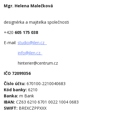
Mgr. Helena Malečková
designérka a majitelka společnosti
+420
605 175 038
E-mail:
studio@ilen.cz
info@ilen.cz.
hinterier@centrum.cz
IČO 72099356
Číslo účtu:
670100-2210040683
Kód banky:
6210
Banka:
m Bank
IBAN:
CZ63 6210 6701 0022 1004 0683
SWIFT:
BREXCZPPXXX