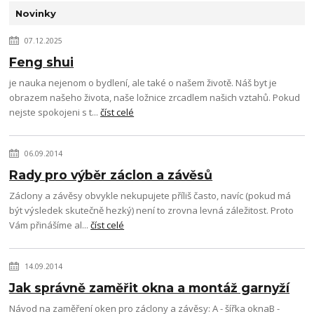
Novinky
07.12.2025
Feng shui
je nauka nejenom o bydlení, ale také o našem životě. Náš byt je
obrazem našeho života, naše ložnice zrcadlem našich vztahů. Pokud
nejste spokojeni s t...
číst celé
06.09.2014
Rady pro výběr záclon a závěsů
Záclony a závěsy obvykle nekupujete příliš často, navíc (pokud má
být výsledek skutečně hezký) není to zrovna levná záležitost. Proto
Vám přinášíme al...
číst celé
14.09.2014
Jak správně zaměřit okna a montáž garnyží
Návod na zaměření oken pro záclony a závěsy: A - šířka oknaB -