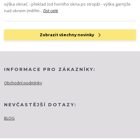
výška oknaC - překlad (od horního okna po strop)D - výška garnýže
nad oknem (měřím...
číst celé
Zobrazit všechny novinky
INFORMACE PRO ZÁKAZNÍKY:
Obchodní podmínky
NEVČASTĚJŠÍ DOTAZY:
BLOG