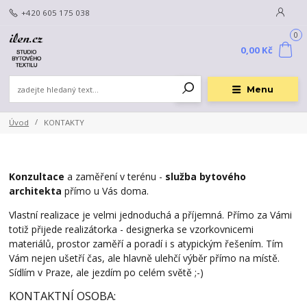
+420 605 175 038
0
0,00 Kč
Menu
Úvod
KONTAKTY
Konzultace
a zaměření v terénu -
služba bytového
architekta
přímo u Vás doma.
Vlastní realizace je velmi jednoduchá a příjemná. Přímo za Vámi
totiž přijede realizátorka - designerka se vzorkovnicemi
materiálů, prostor zaměří a poradí i s atypickým řešením. Tím
Vám nejen ušetří čas, ale hlavně ulehčí výběr přímo na místě.
Sídlím v Praze, ale jezdím po celém světě ;-)
KONTAKTNÍ OSOBA: