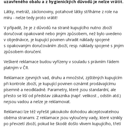
uzavřeného obalu a z hygienických důvodů je nelze vrátit.
Látky, metráž, záclonoviny, potahové látky stříháme z role na
míru - nelze tedy proto vrátit!
V případě, že je z důvodů na straně kupujícího nutno zboží
doručovat opakovaně nebo jiným způsobem, než bylo uvedeno
v objednávce, je kupující povinen uhradit náklady spojené
s opakovaným doručováním zboží, resp. náklady spojené s jiným
způsobem doručení.
Veškeré reklamace budou vyřízeny v souladu s právním řádem
platným v ČR.
Reklamace zjevných vad, druhu a množství, zjištěných kupujícím
při kontrole zboží, je kupující povinen oznámit prodávajícímu
písemně a neodkladně. Parametry, které jsou standardní, ale
přesto se liší od představ zákazníka (např. velikost , odstín atd.)
nejsou vadou a nelze je reklamovat.
Reklamaci lze též vyřešit jakoukoliv dohodou akceptovatelnou
oběma stranami. Z reklamace jsou vyloučeny vady, které vznikly
po převzetí zboží, pokud ke škodě došlo vlivem kupujícího, třetí