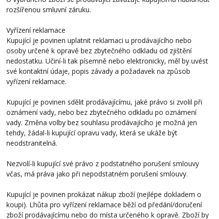
rozšířenou smluvní záruku.
Vyřízení reklamace
Kupující je povinen uplatnit reklamaci u prodávajícího nebo
osoby určené k opravě bez zbytečného odkladu od zjištění
nedostatku. Učiní-li tak písemně nebo elektronicky, měl by uvést
své kontaktní údaje, popis závady a požadavek na způsob
vyřízení reklamace.
Kupující je povinen sdělit prodávajícímu, jaké právo si zvolil při
oznámení vady, nebo bez zbytečného odkladu po oznámení
vady. Změna volby bez souhlasu prodávajícího je možná jen
tehdy, žádal-li kupující opravu vady, která se ukáže být
neodstranitelná.
Nezvolí-li kupující své právo z podstatného porušení smlouvy
včas, má práva jako při nepodstatném porušení smlouvy.
Kupující je povinen prokázat nákup zboží (nejlépe dokladem o
koupi). Lhůta pro vyřízení reklamace běží od předání/doručení
zboží prodávajícímu nebo do místa určeného k opravě. Zboží by