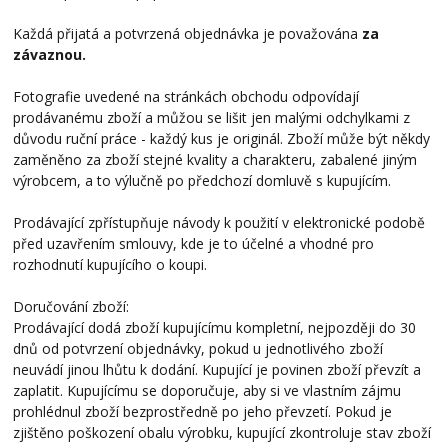
Každá přijatá a potvrzená objednávka je považována
za
závaznou.
Fotografie uvedené na stránkách obchodu odpovídají
prodávanému zboží a můžou se lišit jen malými odchylkami z
důvodu ruční práce - každý kus je originál. Zboží může být někdy
zaměněno za zboží stejné kvality a charakteru, zabalené jiným
výrobcem, a to výlučně po předchozí domluvě s kupujícím.
Prodávající zpřístupňuje návody k použití v elektronické podobě
před uzavřením smlouvy, kde je to účelné a vhodné pro
rozhodnutí kupujícího o koupi.
Doručování zboží:
Prodávající dodá zboží kupujícímu kompletní, nejpozději do 30
dnů od potvrzení objednávky, pokud u jednotlivého zboží
neuvádí jinou lhůtu k dodání. Kupující je povinen zboží převzít a
zaplatit. Kupujícímu se doporučuje, aby si ve vlastním zájmu
prohlédnul zboží bezprostředně po jeho převzetí. Pokud je
zjištěno poškození obalu výrobku, kupující zkontroluje stav zboží