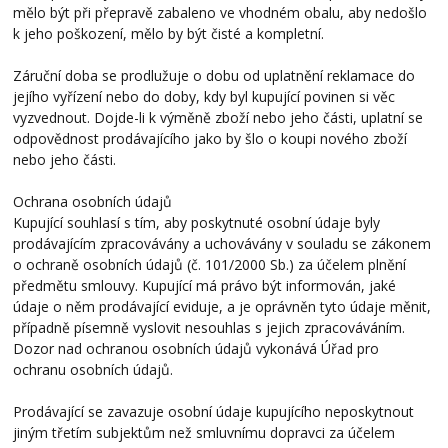
mělo být při přepravě zabaleno ve vhodném obalu, aby nedošlo
k jeho poškození, mělo by být čisté a kompletní.
Záruční doba se prodlužuje o dobu od uplatnění reklamace do
jejího vyřízení nebo do doby, kdy byl kupující povinen si věc
vyzvednout. Dojde-li k výměně zboží nebo jeho části, uplatní se
odpovědnost prodávajícího jako by šlo o koupi nového zboží
nebo jeho části.
Ochrana osobních údajů
Kupující souhlasí s tím, aby poskytnuté osobní údaje byly
prodávajícím zpracovávány a uchovávány v souladu se zákonem
o ochraně osobních údajů (č. 101/2000 Sb.) za účelem plnění
předmětu smlouvy. Kupující má právo být informován, jaké
údaje o něm prodávající eviduje, a je oprávněn tyto údaje měnit,
případně písemně vyslovit nesouhlas s jejich zpracováváním.
Dozor nad ochranou osobních údajů vykonává Úřad pro
ochranu osobních údajů.
Prodávající se zavazuje osobní údaje kupujícího neposkytnout
jiným třetím subjektům než smluvnímu dopravci za účelem