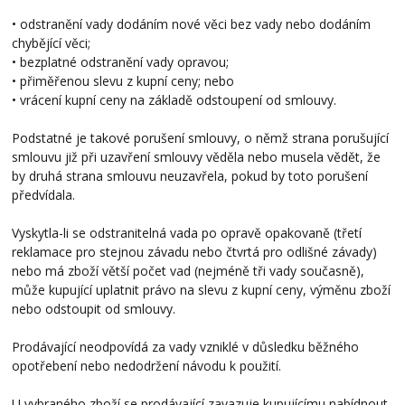
• odstranění vady dodáním nové věci bez vady nebo dodáním
chybějící věci;
• bezplatné odstranění vady opravou;
• přiměřenou slevu z kupní ceny; nebo
• vrácení kupní ceny na základě odstoupení od smlouvy.
Podstatné je takové porušení smlouvy, o němž strana porušující
smlouvu již při uzavření smlouvy věděla nebo musela vědět, že
by druhá strana smlouvu neuzavřela, pokud by toto porušení
předvídala.
Vyskytla-li se odstranitelná vada po opravě opakovaně (třetí
reklamace pro stejnou závadu nebo čtvrtá pro odlišné závady)
nebo má zboží větší počet vad (nejméně tři vady současně),
může kupující uplatnit právo na slevu z kupní ceny, výměnu zboží
nebo odstoupit od smlouvy.
Prodávající neodpovídá za vady vzniklé v důsledku běžného
opotřebení nebo nedodržení návodu k použití.
U vybraného zboží se prodávající zavazuje kupujícímu nabídnout