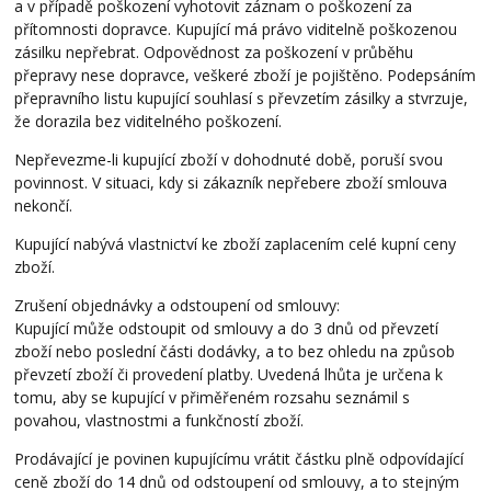
a v případě poškození vyhotovit záznam o poškození za
přítomnosti dopravce. Kupující má právo viditelně poškozenou
zásilku nepřebrat. Odpovědnost za poškození v průběhu
přepravy nese dopravce, veškeré zboží je pojištěno. Podepsáním
přepravního listu kupující souhlasí s převzetím zásilky a stvrzuje,
že dorazila bez viditelného poškození.
Nepřevezme-li kupující zboží v dohodnuté době, poruší svou
povinnost. V situaci, kdy si zákazník nepřebere zboží smlouva
nekončí.
Kupující nabývá vlastnictví ke zboží zaplacením celé kupní ceny
zboží.
Zrušení objednávky a odstoupení od smlouvy:
Kupující může odstoupit od smlouvy a do 3 dnů od převzetí
zboží nebo poslední části dodávky, a to bez ohledu na způsob
převzetí zboží či provedení platby. Uvedená lhůta je určena k
tomu, aby se kupující v přiměřeném rozsahu seznámil s
povahou, vlastnostmi a funkčností zboží.
Prodávající je povinen kupujícímu vrátit částku plně odpovídající
ceně zboží do 14 dnů od odstoupení od smlouvy, a to stejným