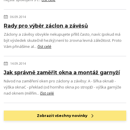
06.09.2014
Rady pro výběr záclon a závěsů
Záclony a závěsy obvykle nekupujete příliš často, navíc (pokud má
být výsledek skutečně hezký) není to zrovna levná záležitost. Proto
Vám přinášíme al...
číst celé
14.09.2014
Jak správně zaměřit okna a montáž garnyží
Návod na zaměření oken pro záclony a závěsy: A - šířka oknaB -
výška oknaC - překlad (od horního okna po strop)D - výška garnýže
nad oknem (měřím...
číst celé
Zobrazit všechny novinky