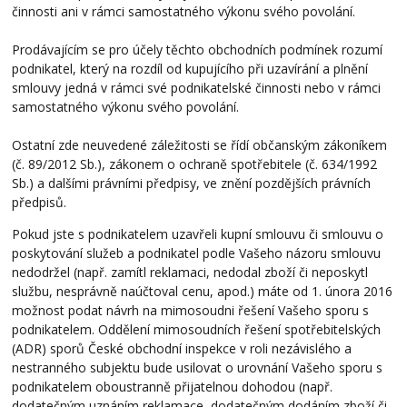
činnosti ani v rámci samostatného výkonu svého povolání.
Prodávajícím se pro účely těchto obchodních podmínek rozumí
podnikatel, který na rozdíl od kupujícího při uzavírání a plnění
smlouvy jedná v rámci své podnikatelské činnosti nebo v rámci
samostatného výkonu svého povolání.
Ostatní zde neuvedené záležitosti se řídí občanským zákoníkem
(č. 89/2012 Sb.), zákonem o ochraně spotřebitele (č. 634/1992
Sb.) a dalšími právními předpisy, ve znění pozdějších právních
předpisů.
Pokud jste s podnikatelem uzavřeli kupní smlouvu či smlouvu o
poskytování služeb a podnikatel podle Vašeho názoru smlouvu
nedodržel (např. zamítl reklamaci, nedodal zboží či neposkytl
službu, nesprávně naúčtoval cenu, apod.) máte od 1. února 2016
možnost podat návrh na mimosoudni řešení Vašeho sporu s
podnikatelem. Oddělení mimosoudních řešení spotřebitelských
(ADR) sporů České obchodní inspekce v roli nezávislého a
nestranného subjektu bude usilovat o urovnání Vašeho sporu s
podnikatelem oboustranně přijatelnou dohodou (např.
dodatečným uznáním reklamace, dodatečným dodáním zboží či