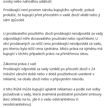
osoby nebo nahodilou událostí.
Prodávající není povinen nároku kupujícího vyhovět, pokud
prokáže, že kupující před převzetím o vadě zboží věděl nebo ji
sám způsobil.
U prodávaného použitého zboží prodávající neodpovídá za vady
odpovídající míře dosavadního používání nebo opotřebení. U
věcí prodávaných za nižší cenu prodávající neodpovídá za vadu,
pro kterou byla nižší cena sjednána. Místo práva na výměnu má
kupující v těchto případech právo na přiměřenou slevu.
Zákonná práva z vad:
Prodávající odpovídá za vady vzniklé po převzetí zboží v 24
měsíční záruční době nebo v době použitelnosti uvedené v
reklamě, na obalu zboží nebo v připojeném návodu.
V této lhůtě může kupující uplatnit reklamaci a podle své volby
požadovat u vady, která znamená podstatné porušení smlouvy
(bez ohledu na to, jde-li o vadu odstranitelnou či
neodstranitelnou):