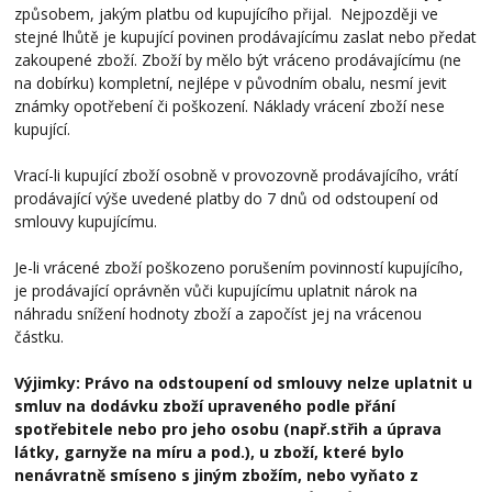
způsobem, jakým platbu od kupujícího přijal. Nejpozději ve
stejné lhůtě je kupující povinen prodávajícímu zaslat nebo předat
zakoupené zboží. Zboží by mělo být vráceno prodávajícímu (ne
na dobírku) kompletní, nejlépe v původním obalu, nesmí jevit
známky opotřebení či poškození. Náklady vrácení zboží nese
kupující.
Vrací-li kupující zboží osobně v provozovně prodávajícího, vrátí
prodávající výše uvedené platby do 7 dnů od odstoupení od
smlouvy kupujícímu.
Je-li vrácené zboží poškozeno porušením povinností kupujícího,
je prodávající oprávněn vůči kupujícímu uplatnit nárok na
náhradu snížení hodnoty zboží a započíst jej na vrácenou
částku.
Výjimky: Právo na odstoupení od smlouvy nelze uplatnit u
smluv na dodávku zboží upraveného podle přání
spotřebitele nebo pro jeho osobu (např.střih a úprava
látky, garnyže na míru a pod.), u zboží, které bylo
nenávratně smíseno s jiným zbožím, nebo vyňato z