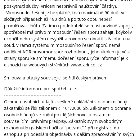
poskytnutí služby, vrácení nesprávně naúčtování částky).
Mimosoudní řešení je bezplatné, trvá maximálně 90 dnů, ve
složitých případech až 180 dnů a po tuto dobu neběží
promlčovací lhůta. Zatímco podnikatelé se musí povinně zapojit,
spotřebitel má právo mimosoudní řešení sporu zahájit, kdykoliv
ukončit nebo systém nevyužít a rovnou se obrátit s žalobou na
soud. V rámci systému mimosoudního řešení sporů nemá
oddělení ADR pravomoc spor rozhodnout, jeho úkolem je vést
strany sporu ke smírnému dořešení sporu. (více informací je k
dispozici na webových stránkách www. adr.coi.cz
Smlouva a otázky související se řídí českým právem.
Důležité informace pro spotřebitele
-------------------------------------
Ochrana osobních údajů - veškeré nakládání s osobními údaji
zákazníků se řídí zákonem č. 101/2000 Sb. Zákonem o ochraně
osobních údajů ve znění pozdějších novel a ostatními
souvisejícími právními předpisy. Zákazník svým svobodným
rozhodnutím (stiskem tlačítka "potvrdit" ) při registraci do
eshopu a při odesílání objednávky s dalším zpracováváním svých