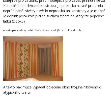
kolejnice pro záclonu, přední kolejnice pro závěs přihnutá ke zdi.
Kolejnička je uchycená ke stropu. Je praktická hlavně pro zcela
neprůhledné závěsy - světlo neproniká ani ze strany a je možné
je doplnit ještě kolejnicí se suchým zipem na který lze připevnit
látku (z boku).
A takto pak může vypadat oblečené okno v arkýři nebo okna do rohu:
A takto pak může vypadat oblečené okno trojúhelníkového či
atypického tvaru: