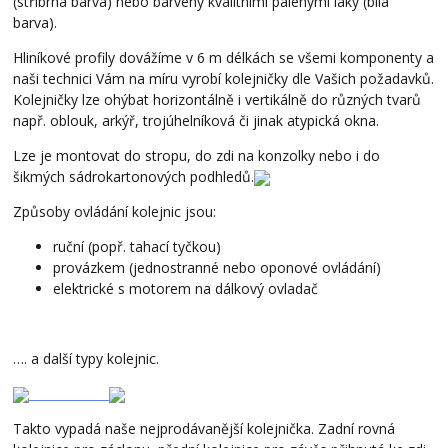
(stříbrná barva) nebo barveny kvalitními pálenými laky (bílá
barva).
Hliníkové profily dovážíme v 6 m délkách se všemi komponenty a
naši technici Vám na míru vyrobí kolejničky dle Vašich požadavků.
Kolejničky lze ohýbat horizontálně i vertikálně do různých tvarů
např. oblouk, arkýř, trojúhelníková či jinak atypická okna.
Lze je montovat do stropu, do zdi na konzolky nebo i do
šikmých sádrokartonových podhledů.
Způsoby ovládání kolejnic jsou:
ruční (popř. tahací tyčkou)
provázkem (jednostranné nebo oponové ovládání)
elektrické s motorem na dálkový ovladač
…. a další typy kolejnic.
Takto vypadá naše nejprodávanější kolejnička. Zadní rovná