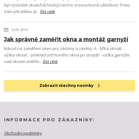
být výsledek skutečně hezký) není to zrovna levná záležitost. Proto
Vám přinášíme al...
číst celé
14.09.2014
Jak správně zaměřit okna a montáž garnyží
Návod na zaměření oken pro záclony a závěsy: A - šířka oknaB -
výška oknaC - překlad (od horního okna po strop)D - výška garnýže
nad oknem (měřím...
číst celé
Zobrazit všechny novinky
INFORMACE PRO ZÁKAZNÍKY:
Obchodní podmínky