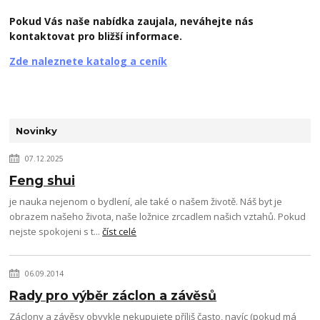
Pokud Vás naše nabídka zaujala, neváhejte nás
kontaktovat pro bližší informace.
Zde naleznete katalog a ceník
Novinky
07.12.2025
Feng shui
je nauka nejenom o bydlení, ale také o našem životě. Náš byt je
obrazem našeho života, naše ložnice zrcadlem našich vztahů. Pokud
nejste spokojeni s t...
číst celé
06.09.2014
Rady pro výběr záclon a závěsů
Záclony a závěsy obvykle nekupujete příliš často, navíc (pokud má