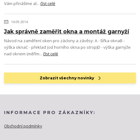
Vám přinášíme al...
číst celé
14.09.2014
Jak správně zaměřit okna a montáž garnyží
Návod na zaměření oken pro záclony a závěsy: A - šířka oknaB -
výška oknaC - překlad (od horního okna po strop)D - výška garnýže
nad oknem (měřím...
číst celé
Zobrazit všechny novinky
INFORMACE PRO ZÁKAZNÍKY:
Obchodní podmínky