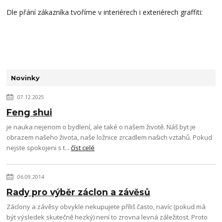
Dle přání zákazníka tvoříme v interiérech i exteriérech graffiti:
Novinky
07.12.2025
Feng shui
je nauka nejenom o bydlení, ale také o našem životě. Náš byt je
obrazem našeho života, naše ložnice zrcadlem našich vztahů. Pokud
nejste spokojeni s t...
číst celé
06.09.2014
Rady pro výběr záclon a závěsů
Záclony a závěsy obvykle nekupujete příliš často, navíc (pokud má
být výsledek skutečně hezký) není to zrovna levná záležitost. Proto