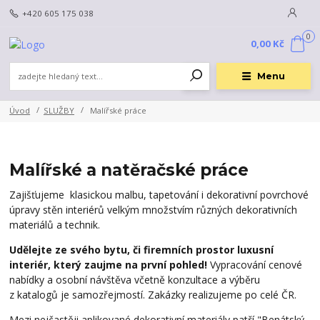
+420 605 175 038
0
0,00 Kč
Menu
Úvod
SLUŽBY
Malířské práce
Malířské a natěračské práce
Zajišťujeme klasickou malbu, tapetování i dekorativní povrchové
úpravy stěn interiérů velkým množstvím různých dekorativních
materiálů a technik.
Udělejte ze svého bytu, či firemních prostor luxusní
interiér, který zaujme na první pohled!
Vypracování cenové
nabídky a osobní návštěva včetně konzultace a výběru
z katalogů je samozřejmostí. Zakázky realizujeme po celé ČR.
Mezi nejčastěji aplikované dekorativní materiály patří "Benátský