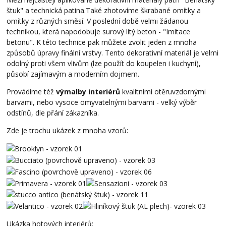
štuk" a technická patina.Také zhotovíme škrabané omítky a
omítky z různých směsí. V poslední době velmi žádanou
technikou, která napodobuje surový litý beton - "Imitace
betonu". K této technice pak můžete zvolit jeden z mnoha
způsobů úpravy finální vrstvy. Tento dekorativní materiál je velmi
odolný proti všem vlivům (lze použít do koupelen i kuchyní),
působí zajímavým a moderním dojmem.
Provádíme též
výmalby interiérů
kvalitními otěruvzdornými
barvami, nebo vysoce omyvatelnými barvami - velký výběr
odstínů, dle přání zákazníka.
Zde je trochu ukázek z mnoha vzorů:
Ukázka hotových interiérů: