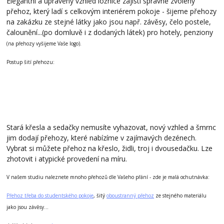
Elegantní a upravený vzhled ložnice zajistí správně zvolený
přehoz, který ladí s celkovým interiérem pokoje - šijeme přehozy
na zakázku ze stejné látky jako jsou např. závěsy, čelo postele,
čalounění...(po domluvě i z dodaných látek) pro hotely, penziony
(na přehozy vyšijeme Vaše logo).
Postup šití přehozu:
Stará křesla a sedačky nemusíte vyhazovat, nový vzhled a šmrnc
jim dodají přehozy, které nabízíme v zajímavých dezénech.
Vybrat si můžete přehoz na křeslo, židli, troj i dvousedačku. Lze
zhotovit i atypické provedení na míru.
V našem studiu naleznete mnoho přehozů dle Vašeho přání
- zde je malá ochutnávka:
Přehoz třeba do studentského pokoje
, šitý
oboustranný přehoz
ze stejného materiálu
jako jsou závěsy...