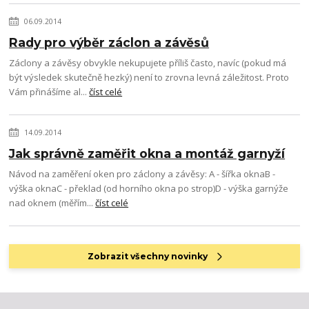
06.09.2014
Rady pro výběr záclon a závěsů
Záclony a závěsy obvykle nekupujete příliš často, navíc (pokud má
být výsledek skutečně hezký) není to zrovna levná záležitost. Proto
Vám přinášíme al...
číst celé
14.09.2014
Jak správně zaměřit okna a montáž garnyží
Návod na zaměření oken pro záclony a závěsy: A - šířka oknaB -
výška oknaC - překlad (od horního okna po strop)D - výška garnýže
nad oknem (měřím...
číst celé
Zobrazit všechny novinky