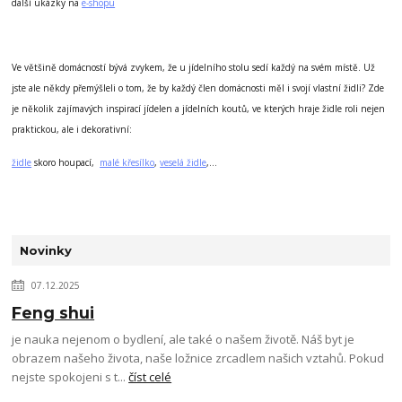
další ukázky na
e-shopu
Ve většině domácností bývá zvykem, že u jídelního stolu sedí každý na svém místě. Už
jste ale někdy přemýšleli o tom, že by každý člen domácnosti měl i svojí vlastní židli? Zde
je několik zajímavých inspirací jídelen a jídelních koutů, ve kterých hraje židle roli nejen
praktickou, ale i dekorativní:
židle
skoro houpací,
malé křesílko
,
veselá židle
,...
Novinky
07.12.2025
Feng shui
je nauka nejenom o bydlení, ale také o našem životě. Náš byt je
obrazem našeho života, naše ložnice zrcadlem našich vztahů. Pokud
nejste spokojeni s t...
číst celé