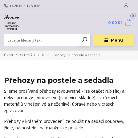
+420 605 175 038
0
0,00 Kč
Menu
Úvod
BYTOVÝ TEXTIL
Přehozy na postele a sedadla
Přehozy na postele a sedadla
Šijeme prošívané přehozy (dvouvrstné - lze otáčet rub i líc)
a
deky i přehozy jednovrstvé (jsou více skladné)... z různých
materiálů v nešpinivé a nežehlivé úpravě nebo v crasch
zpracování.
Přehozy v krásném provedení lze použít na sedací soupravy,
židle, na postele i na manželské postele...