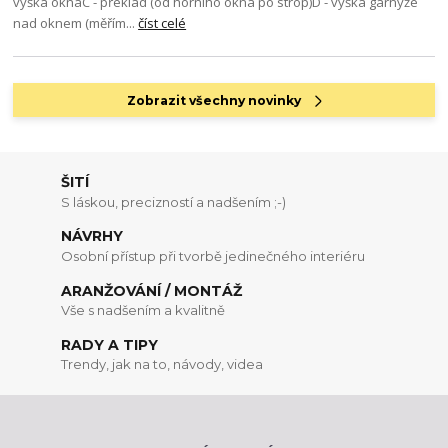
výška oknaC - překlad (od horního okna po strop)D - výška garnýže
nad oknem (měřím...
číst celé
Zobrazit všechny novinky
ŠITÍ
S láskou, precizností a nadšením ;-)
NÁVRHY
Osobní přístup při tvorbě jedinečného interiéru
ARANŽOVÁNÍ / MONTÁŽ
Vše s nadšením a kvalitně
RADY A TIPY
Trendy, jak na to, návody, videa