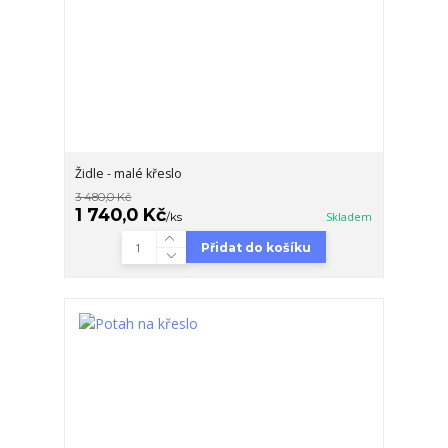
Židle - malé křeslo
3 480,0 Kč
1 740,0 Kč
/
ks
Skladem
Přidat do košíku