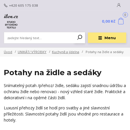
+420 605 175 038
0
0,00 Kč
Menu
Úvod
UNIKÁT/ VÝROBKY
Kuchyně a jídelna
Potahy na židle a sedáky
Potahy na židle a sedáky
Snímatelný potah /přehoz/ židle, sedáku zajistí snadnou údržbu a
ochranu židle nebo renovaci -
nový vzhled
staré židle. Praktické a
dekorativní
i na opěrné části židlí.
Luxusní přehozy židlí se hodí pro svatby a jiné slavnostní
příležitosti. Slavnostní potahy židlí jsou vhodné pro restaurace a
hotely.