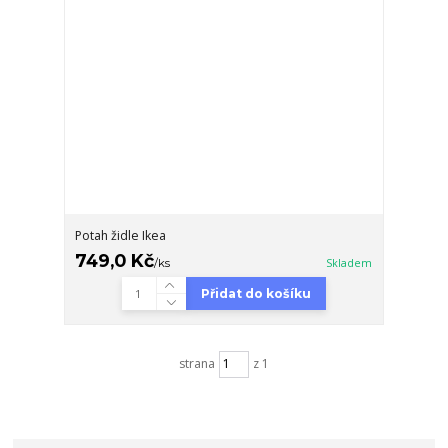
Potah židle Ikea
749,0 Kč
/
ks
Skladem
Přidat do košíku
strana
z 1