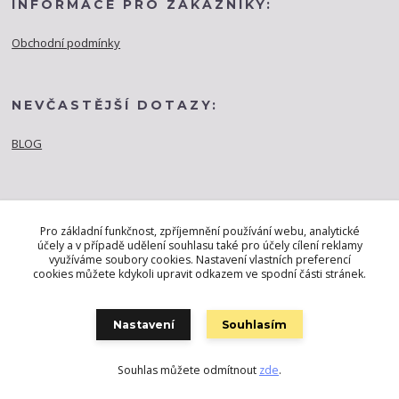
INFORMACE PRO ZÁKAZNÍKY:
Obchodní podmínky
NEVČASTĚJŠÍ DOTAZY:
BLOG
Pro základní funkčnost, zpříjemnění používání webu, analytické
účely a v případě udělení souhlasu také pro účely cílení reklamy
využíváme soubory cookies. Nastavení vlastních preferencí
cookies můžete kdykoli upravit odkazem ve spodní části stránek.
Nastavení
Souhlasím
Souhlas můžete odmítnout
zde
.
Vytvořeno na
Eshop-rychle.cz