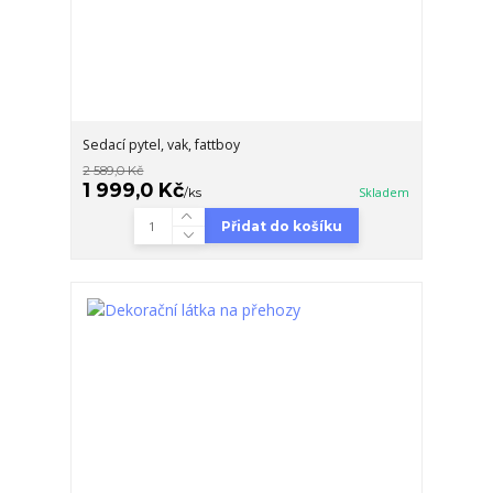
Sedací pytel, vak, fattboy
2 589,0 Kč
1 999,0 Kč
/
ks
Skladem
Přidat do košíku