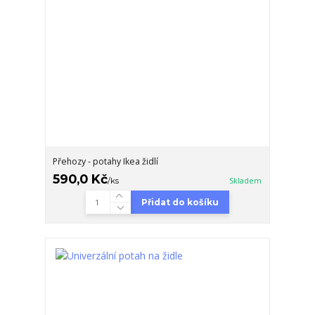
Přehozy - potahy Ikea židlí
590,0 Kč
/
ks
Skladem
Přidat do košíku