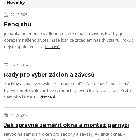
Novinky
07.12.2025
Feng shui
je nauka nejenom o bydlení, ale také o našem životě. Náš byt je
obrazem našeho života, naše ložnice zrcadlem našich vztahů. Pokud
nejste spokojeni s t...
číst celé
06.09.2014
Rady pro výběr záclon a závěsů
Záclony a závěsy obvykle nekupujete příliš často, navíc (pokud má
být výsledek skutečně hezký) není to zrovna levná záležitost. Proto
Vám přinášíme al...
číst celé
14.09.2014
Jak správně zaměřit okna a montáž garnyží
Návod na zaměření oken pro záclony a závěsy: A - šířka oknaB -