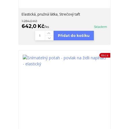
Elastická, pružná látka, Strečový taft
1 284,0 Kč
642,0 Kč
/
ks
Skladem
Přidat do košíku
Akce