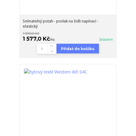
Snímatelný potah - povlak na židli napínací -
elastický
1 990,0 Kč
1 577,0 Kč
/
ks
Skladem
Přidat do košíku