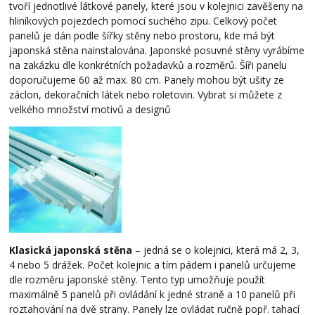
tvoří jednotlivé látkové panely, které jsou v kolejnici zavěšeny na
hliníkových pojezdech pomocí suchého zipu. Celkový počet
panelů je dán podle šířky stěny nebo prostoru, kde má být
japonská stěna nainstalována. Japonské posuvné stěny vyrábíme
na zakázku dle konkrétních požadavků a rozměrů. Šíři panelu
doporučujeme 60 až max. 80 cm. Panely mohou být ušity ze
záclon, dekoračních látek nebo roletovin. Vybrat si můžete z
velkého množství motivů a designů
Klasická japonská stěna
– jedná se o kolejnici, která má 2, 3,
4 nebo 5 drážek. Počet kolejnic a tím pádem i panelů určujeme
dle rozměru japonské stěny. Tento typ umožňuje použít
maximálně 5 panelů při ovládání k jedné straně a 10 panelů při
roztahování na dvě strany. Panely lze ovládat ručně popř. tahací