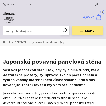
+420 605 175 038
0
0,00 Kč
Menu
Úvod
GARNÝŽE
Japonské panelové stěny
Japonská posuvná panelová stěna
Sestavit japonskou stěn
u tak, aby byla plně funční, měla
dostatečné přesahy, byl správně zvolen počet panelů a
vybrán vhodný materiál není vůbec snadné. Proto nás
neváhejte kontaktovat a my Vám rádi poradíme.
Japonské posuvné stěny jsou velmi moderní způsob zastínění
oken. Používají se také k předělení místností nebo jako
dekorativní posuvné dveře u šaten či skříní. Japonskou stěnu