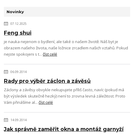
Novinky
07.12.2025
Feng shui
je nauka nejenom o bydlení, ale také o našem životě. Náš byt je
obrazem našeho života, naše ložnice zrcadlem našich vztahů. Pokud
nejste spokojeni s t...
číst celé
06.09.2014
Rady pro výběr záclon a závěsů
Záclony a závěsy obvykle nekupujete příliš často, navíc (pokud má
být výsledek skutečně hezký) není to zrovna levná záležitost. Proto
Vám přinášíme al...
číst celé
14.09.2014
Jak správně zaměřit okna a montáž garnyží