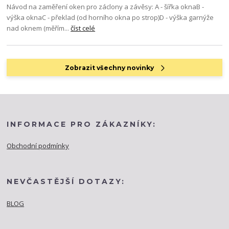
Návod na zaměření oken pro záclony a závěsy: A - šířka oknaB -
výška oknaC - překlad (od horního okna po strop)D - výška garnýže
nad oknem (měřím...
číst celé
Zobrazit všechny novinky
INFORMACE PRO ZÁKAZNÍKY:
Obchodní podmínky
NEVČASTĚJŠÍ DOTAZY:
BLOG