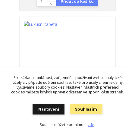
Přidat do košíku
Pro základní funkčnost, zpříjemnění používání webu, analytické
účely a v případě udělení souhlasu také pro účely cílení reklamy
využíváme soubory cookies. Nastavení vlastních preferencí
cookies můžete kdykoli upravit odkazem ve spodní části stránek.
Nastavení
Souhlasím
Luxusní tapeta
Souhlas můžete odmítnout
zde
.
1 499,0 Kč
/
role
Skladem