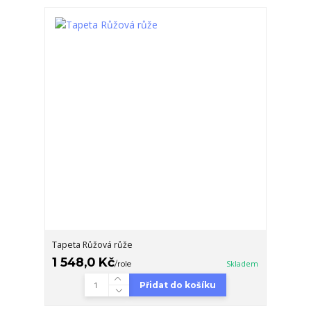
Tapeta Růžová růže
1 548,0 Kč
/
role
Skladem
Přidat do košíku