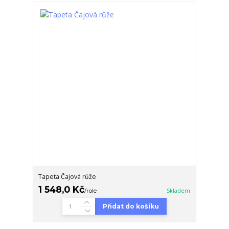
Tapeta Čajová růže
1 548,0 Kč
/
role
Skladem
Přidat do košíku