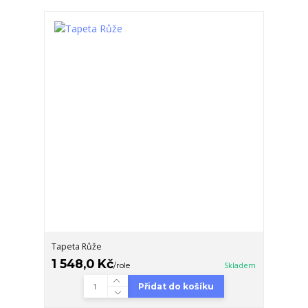
Tapeta Růže
1 548,0 Kč
/
role
Skladem
Přidat do košíku