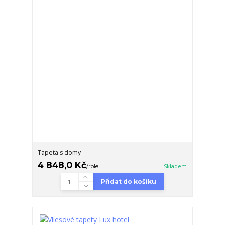
Tapeta s domy
4 848,0 Kč
/
role
Skladem
Přidat do košíku