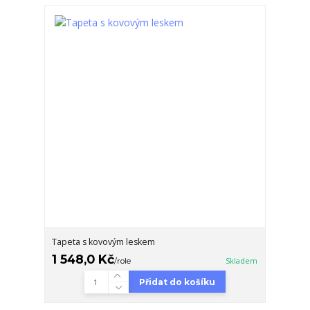
Tapeta s kovovým leskem
1 548,0 Kč
/
role
Skladem
Přidat do košíku