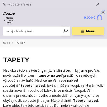
+420 605 175 038
0
0,00 Kč
Menu
Úvod
TAPETY
TAPETY
Nabídku záclon, závěsů, garnýží a stínící techniky jsme pro Vás
nově rozšířili o luxusní
tapety na zeď
prestižních světových
výrobců a návrhářů. Nechceme Vám zde nabízet
„obyčejné“
tapety na zeď
, jaké si můžete koupit ve kterémkoliv
specializovaném obchodě kdekoliv ve městě. Naopak Vám
chceme přinést něco nového a neobvyklého - vymykajícího se
obyčejnosti, co byste jinde jen těžko sháněli.
Tapety na zeď
,
které objevíte v této sekci, se odlišují nejen kvalitou, ale