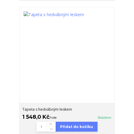
Tapeta s hedvábným leskem
1 548,0 Kč
/
role
Skladem
Přidat do košíku