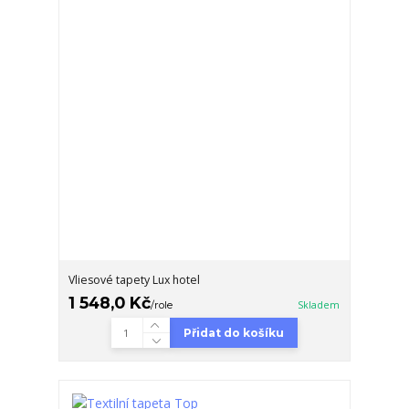
Vliesové tapety Lux hotel
1 548,0 Kč
/
role
Skladem
Přidat do košíku