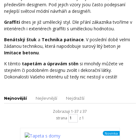
především designem. Pod jejich vzory jsou často podepsaní
nejlepší světoví módní návrháři a designéři.
Graffiti
dnes je již umělecký styl. Dle přání zákazníka tvoříme v
interiérech i exteriérech graffiti s uměleckou hodnotou.
Benátský štuk
a
Technika patinace
. V poslední době velmi
žádanou technikou, která napodobuje surový litý beton je
Imitace betonu
.
K těmto
tapetám a úpravám stěn
si mnohdy můžete ve
stejném či podobném designu zvolit i dekorační látky.
Dokonalosti Vašeho interiéru už tedy nic nestojí v cestě!
Nejnovější
Nejlevnější
Nejdražší
Zobrazuji 1-37 z 37
strana
z 1
Novinka