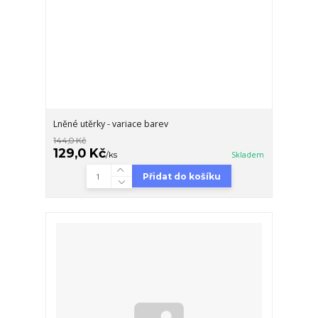
Lněné utěrky - variace barev
144,0 Kč
129,0 Kč
/
ks
Skladem
Přidat do košíku