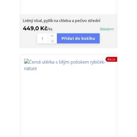
Lněný obal, pytlík na chleba a pečivo střední
449,0 Kč
/
ks
Skladem
Přidat do košíku
Akce