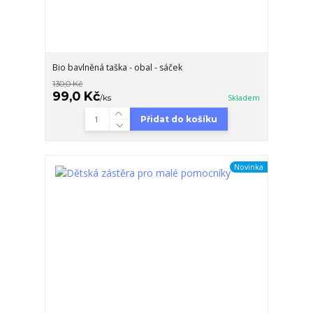
Bio bavlněná taška - obal - sáček
130,0 Kč
99,0 Kč
/
ks
Skladem
Přidat do košíku
Novinka