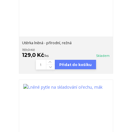
Utěrka lněná - přírodní, režná
159,0 Kč
129,0 Kč
/
ks
Skladem
Přidat do košíku