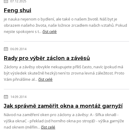
07.12.2025
Feng shui
je nauka nejenom o bydlení, ale také o našem životě. Náš byt je
obrazem našeho života, naše ložnice zrcadlem našich vztahů. Pokud
nejste spokojeni s t...
číst celé
06.09.2014
Rady pro výběr záclon a závěsů
Záclony a závěsy obvykle nekupujete příliš často, navíc (pokud má
být výsledek skutečně hezký) není to zrovna levná záležitost. Proto
Vám přinášíme al...
číst celé
14.09.2014
Jak správně zaměřit okna a montáž garnyží
Návod na zaměření oken pro záclony a závěsy: A - šířka oknaB -
výška oknaC - překlad (od horního okna po strop)D - výška garnýže
nad oknem (měřím...
číst celé