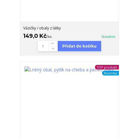
Vázičky / obaly z látky
149,0 Kč
/
ks
Skladem
Přidat do košíku
TOP produkt
Novinka