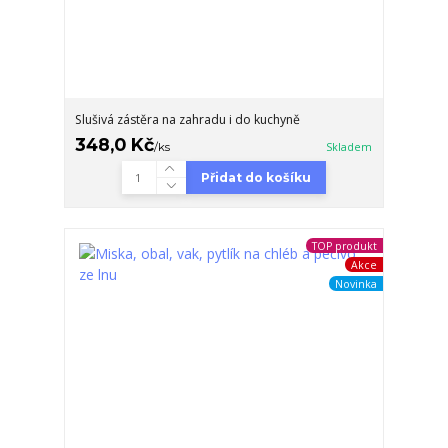
Slušivá zástěra na zahradu i do kuchyně
348,0 Kč
/
ks
Skladem
Přidat do košíku
TOP produkt
Akce
Novinka