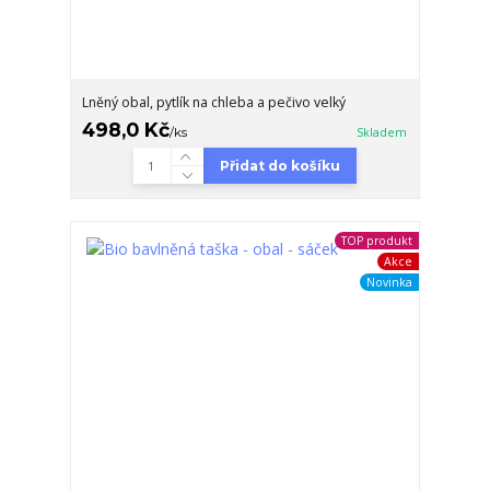
Lněný obal, pytlík na chleba a pečivo velký
498,0 Kč
/
ks
Skladem
Přidat do košíku
TOP produkt
Akce
Novinka