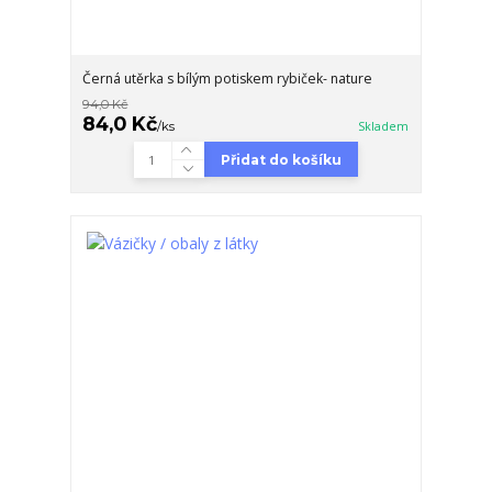
Černá utěrka s bílým potiskem rybiček- nature
94,0 Kč
84,0 Kč
/
ks
Skladem
Přidat do košíku