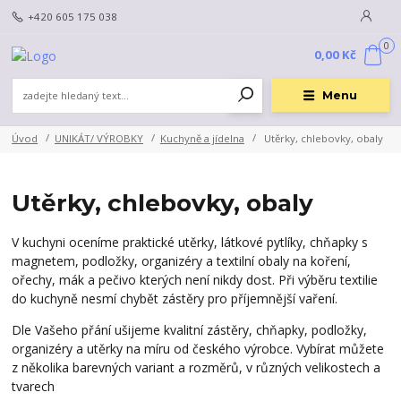
+420 605 175 038
0
0,00 Kč
Menu
Úvod
UNIKÁT/ VÝROBKY
Kuchyně a jídelna
Utěrky, chlebovky, obaly
Utěrky, chlebovky, obaly
V kuchyni oceníme praktické utěrky, látkové pytlíky, chňapky s
magnetem, podložky, organizéry a textilní obaly na koření,
ořechy, mák a pečivo kterých není nikdy dost. Při výběru textilie
do kuchyně nesmí chybět zástěry pro příjemnější vaření.
Dle Vašeho přání ušijeme kvalitní zástěry, chňapky, podložky,
organizéry a utěrky na míru od českého výrobce. Vybírat můžete
z několika barevných variant a rozměrů, v různých velikostech a
tvarech