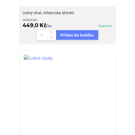
Lněný obal, chlebovka střední
499,0 Kč
449,0 Kč
/
ks
Skladem
Přidat do košíku