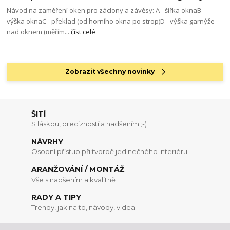
Návod na zaměření oken pro záclony a závěsy: A - šířka oknaB -
výška oknaC - překlad (od horního okna po strop)D - výška garnýže
nad oknem (měřím...
číst celé
Zobrazit všechny novinky
ŠITÍ
S láskou, precizností a nadšením ;-)
NÁVRHY
Osobní přístup při tvorbě jedinečného interiéru
ARANŽOVÁNÍ / MONTÁŽ
Vše s nadšením a kvalitně
RADY A TIPY
Trendy, jak na to, návody, videa