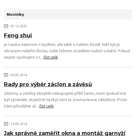
Novinky
07.12.2025
Feng shui
je nauka nejenom o bydlení, ale také o našem životě. Náš byt je
obrazem našeho života, naše ložnice zrcadlem našich vztahů. Pokud
nejste spokojeni s t...
číst celé
06.09.2014
Rady pro výběr záclon a závěsů
Záclony a závěsy obvykle nekupujete příliš často, navíc (pokud má
být výsledek skutečně hezký) není to zrovna levná záležitost. Proto
Vám přinášíme al...
číst celé
14.09.2014
Jak správně zaměřit okna a montáž garnyží