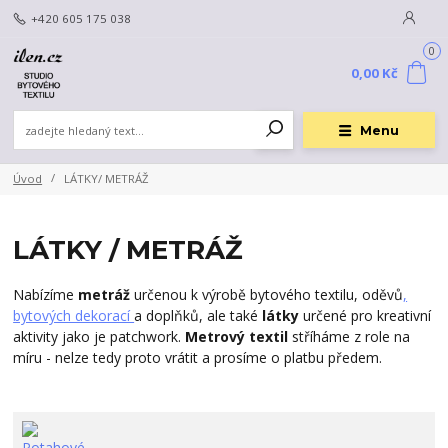
+420 605 175 038
0
0,00 Kč
Menu
Úvod
LÁTKY/ METRÁŽ
LÁTKY / METRÁŽ
Nabízíme
metráž
určenou k výrobě bytového textilu, oděvů
,
bytových dekorací
a doplňků, ale také
látky
určené pro kreativní
aktivity jako je patchwork.
Metrový textil
stříháme z role na
míru - nelze tedy proto vrátit a prosíme o platbu předem.