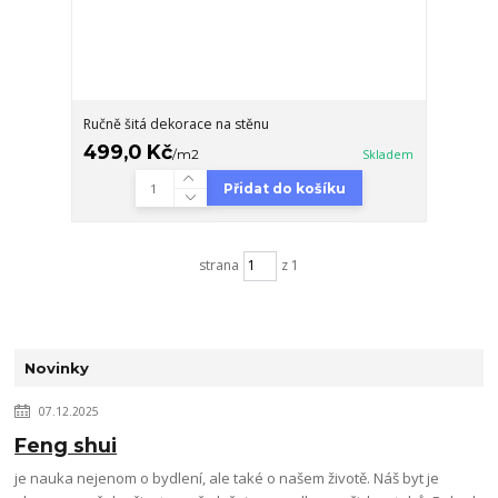
Ručně šitá dekorace na stěnu
499,0 Kč
/
m2
Skladem
Přidat do košíku
strana
z 1
Novinky
07.12.2025
Feng shui
je nauka nejenom o bydlení, ale také o našem životě. Náš byt je