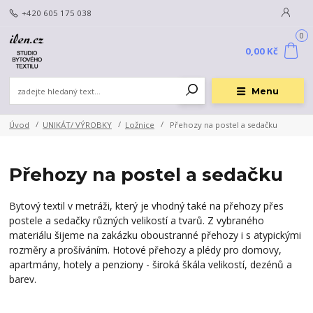
+420 605 175 038
0
0,00 Kč
Menu
Úvod
UNIKÁT/ VÝROBKY
Ložnice
Přehozy na postel a sedačku
Přehozy na postel a sedačku
Bytový textil v metráži, který je vhodný také na přehozy přes
postele a sedačky různých velikostí a tvarů. Z vybraného
materiálu šijeme na zakázku oboustranné přehozy i s atypickými
rozměry a prošíváním. Hotové přehozy a plédy pro domovy,
apartmány, hotely a penziony - široká škála velikostí, dezénů a
barev.