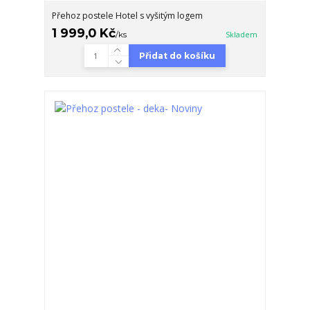
Přehoz postele Hotel s vyšitým logem
1 999,0 Kč
/
ks
Skladem
Přidat do košíku