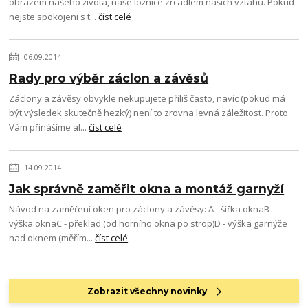
obrazem našeho života, naše ložnice zrcadlem našich vztahů. Pokud
nejste spokojeni s t...
číst celé
06.09.2014
Rady pro výběr záclon a závěsů
Záclony a závěsy obvykle nekupujete příliš často, navíc (pokud má
být výsledek skutečně hezký) není to zrovna levná záležitost. Proto
Vám přinášíme al...
číst celé
14.09.2014
Jak správně zaměřit okna a montáž garnyží
Návod na zaměření oken pro záclony a závěsy: A - šířka oknaB -
výška oknaC - překlad (od horního okna po strop)D - výška garnýže
nad oknem (měřím...
číst celé
Zobrazit všechny novinky