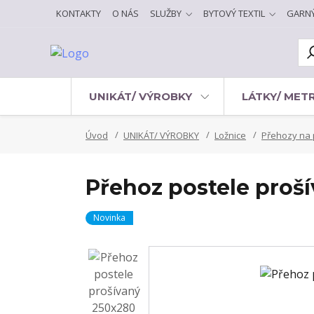
KONTAKTY
O NÁS
SLUŽBY
BYTOVÝ TEXTIL
GARN
UNIKÁT/ VÝROBKY
LÁTKY/ MET
Úvod
UNIKÁT/ VÝROBKY
Ložnice
Přehozy na 
Přehoz postele proš
Novinka