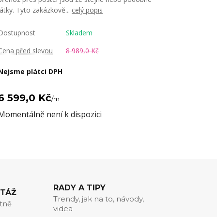
látky. Tyto zakázkově...
celý popis
Dostupnost
Skladem
Cena před slevou
8 989,0 Kč
Nejsme plátci DPH
6 599,0 Kč
/
m
Momentálně není k dispozici
RADY A TIPY
NTÁŽ
Trendy, jak na to, návody,
itně
videa