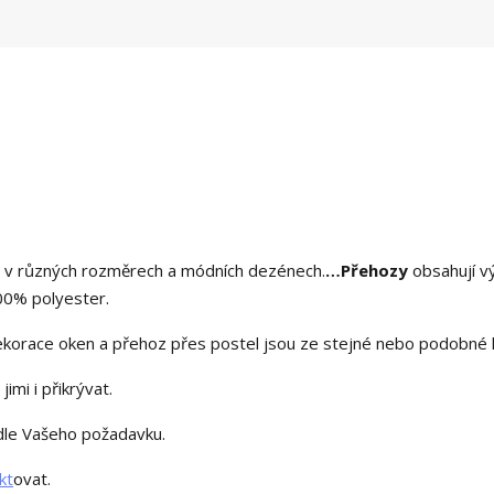
 v různých rozměrech a módních dezénech.
…
Přehozy
obsahují v
00% polyester.
ekorace oken a přehoz přes postel jsou ze stejné nebo podobné l
imi i přikrývat.
 dle Vašeho požadavku.
kt
ovat
.