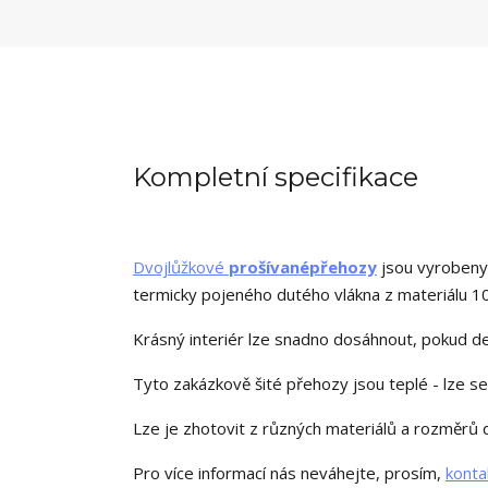
Kompletní specifikace
Dvojlůžkové
prošívané
přehozy
jsou vyrobeny
termicky pojeného dutého vlákna z materiálu 1
Krásný interiér lze snadno dosáhnout, pokud d
Tyto zakázkově šité přehozy jsou teplé - lze se j
Lze je zhotovit z různých materiálů a rozměrů
Pro více informací nás neváhejte
, prosím,
konta