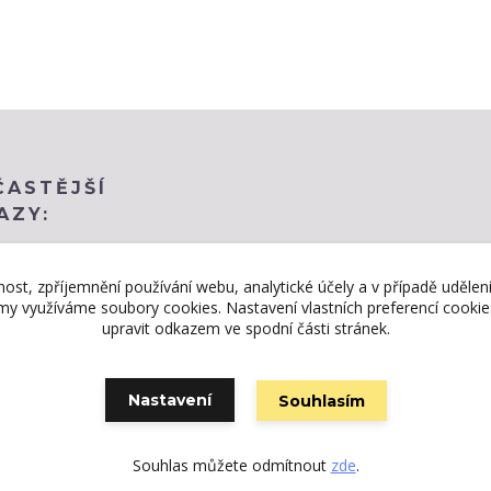
ČASTĚJŠÍ
AZY:
nost, zpříjemnění používání webu, analytické účely a v případě udělen
lamy využíváme soubory cookies. Nastavení vlastních preferencí cooki
upravit odkazem ve spodní části stránek.
Nastavení
Souhlasím
Vytvořeno na
Eshop-rychle.cz
Souhlas můžete odmítnout
zde
.