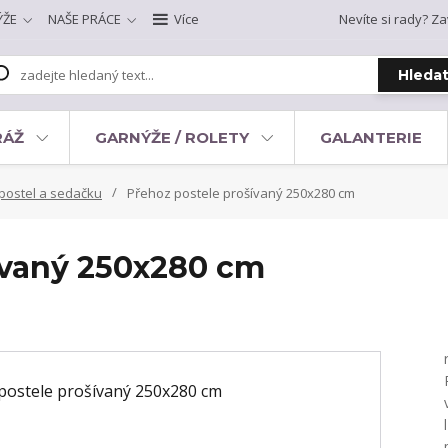
ÝŽE
NAŠE PRÁCE
Více
Nevíte si rady? Za
Hleda
RÁŽ
GARNÝŽE / ROLETY
GALANTERIE
postel a sedačku
Přehoz postele prošívaný 250x280 cm
ívaný 250x280 cm