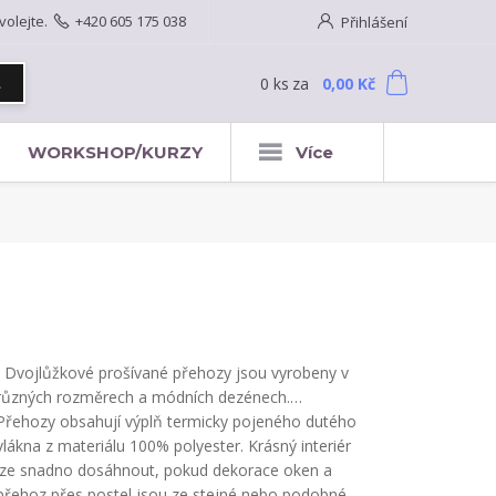
volejte.
+420 605 175 038
Přihlášení
0
ks
za
0,00 Kč
t
WORKSHOP/KURZY
Více
Dvojlůžkové prošívané přehozy jsou vyrobeny v
různých rozměrech a módních dezénech.…
Přehozy obsahují výplň termicky pojeného dutého
vlákna z materiálu 100% polyester. Krásný interiér
lze snadno dosáhnout, pokud dekorace oken a
přehoz přes postel jsou ze stejné nebo podobné