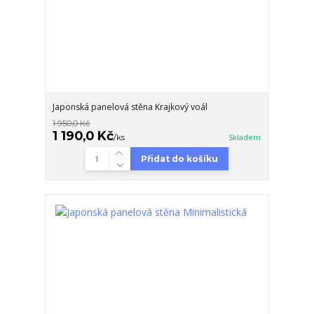
Japonská panelová stěna Krajkový voál
1 950,0 Kč
1 190,0 Kč
/
ks
Skladem
Přidat do košíku