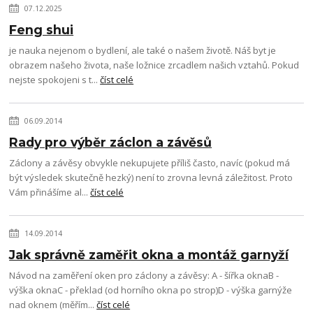
07.12.2025
Feng shui
je nauka nejenom o bydlení, ale také o našem životě. Náš byt je
obrazem našeho života, naše ložnice zrcadlem našich vztahů. Pokud
nejste spokojeni s t...
číst celé
06.09.2014
Rady pro výběr záclon a závěsů
Záclony a závěsy obvykle nekupujete příliš často, navíc (pokud má
být výsledek skutečně hezký) není to zrovna levná záležitost. Proto
Vám přinášíme al...
číst celé
14.09.2014
Jak správně zaměřit okna a montáž garnyží
Návod na zaměření oken pro záclony a závěsy: A - šířka oknaB -
výška oknaC - překlad (od horního okna po strop)D - výška garnýže
nad oknem (měřím...
číst celé