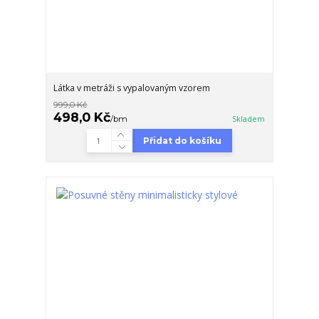
Látka v metráži s vypalovaným vzorem
999,0 Kč
498,0 Kč
/
bm
Skladem
Přidat do košíku