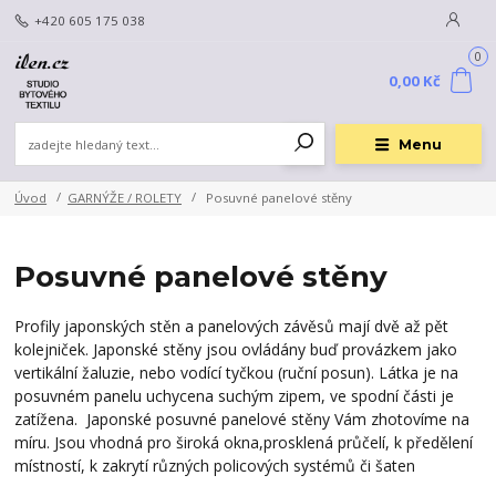
+420 605 175 038
0
0,00 Kč
Menu
Úvod
GARNÝŽE / ROLETY
Posuvné panelové stěny
Posuvné panelové stěny
Profily japonských stěn a panelových závěsů mají dvě až pět
kolejniček. Japonské stěny jsou ovládány buď provázkem jako
vertikální žaluzie, nebo vodící tyčkou (ruční posun). Látka je na
posuvném panelu uchycena suchým zipem, ve spodní části je
zatížena. Japonské posuvné panelové stěny Vám zhotovíme na
míru. Jsou vhodná pro široká okna,
prosklená průčelí, k
předělení
místností, k zakrytí různých policových systémů či šaten