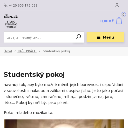
+420 605 175 038
0
0,00 Kč
Menu
Úvod
NAŠE PRÁCE
Studentský pokoj
Studentský pokoj
navrhuji tak, aby bylo možné měnit jejich barevnost i uspořádání
v souvislosti s náladou a zálibami dospívajícího. Je to jako počasí
- slunečno, větrno, zamračeno, mlha,... podzim,zima, jaro,
léto…. Pokoj by měl být jako píseň…
Pokoj mladého muzikanta: