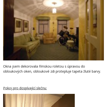
Okna jsem dekorovala římskou roletou s úpravou do
obloukových oken, obloukové zdi protepluje tapeta žluté barvy.
Pokoj pro dospívající slečnu: