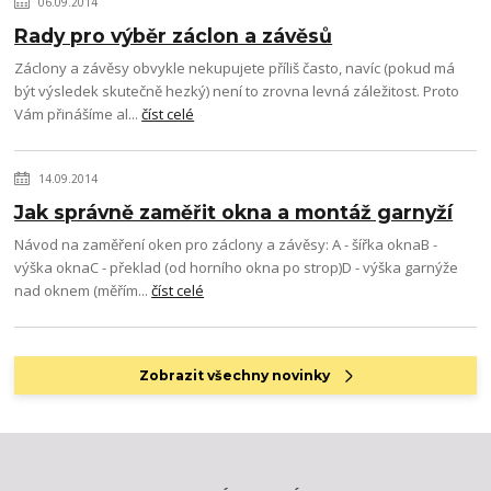
06.09.2014
Rady pro výběr záclon a závěsů
Záclony a závěsy obvykle nekupujete příliš často, navíc (pokud má
být výsledek skutečně hezký) není to zrovna levná záležitost. Proto
Vám přinášíme al...
číst celé
14.09.2014
Jak správně zaměřit okna a montáž garnyží
Návod na zaměření oken pro záclony a závěsy: A - šířka oknaB -
výška oknaC - překlad (od horního okna po strop)D - výška garnýže
nad oknem (měřím...
číst celé
Zobrazit všechny novinky