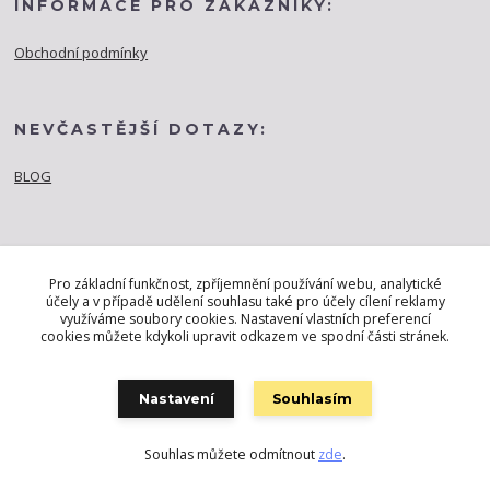
INFORMACE PRO ZÁKAZNÍKY:
Obchodní podmínky
NEVČASTĚJŠÍ DOTAZY:
BLOG
Pro základní funkčnost, zpříjemnění používání webu, analytické
účely a v případě udělení souhlasu také pro účely cílení reklamy
využíváme soubory cookies. Nastavení vlastních preferencí
cookies můžete kdykoli upravit odkazem ve spodní části stránek.
Nastavení
Souhlasím
Souhlas můžete odmítnout
zde
.
Vytvořeno na
Eshop-rychle.cz