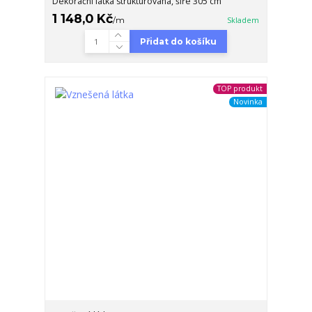
Dekorační látka strukturovaná, šíře 305 cm
1 148,0 Kč
/
m
Skladem
Přidat do košíku
TOP produkt
Novinka