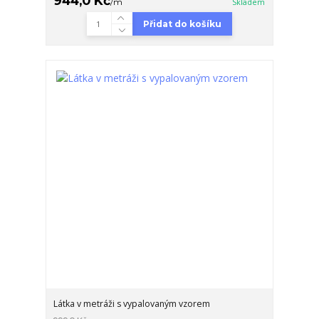
944,0 Kč
/
m
Skladem
Přidat do košíku
Látka v metráži s vypalovaným vzorem