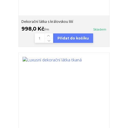
Dekorační látka s královskou lilií
998,0 Kč
/
m
Skladem
Přidat do košíku