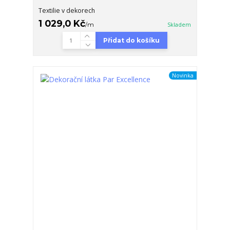
Textilie v dekorech
1 029,0 Kč
/
m
Skladem
Přidat do košíku
Novinka