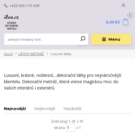
+420 605 175 038
0
0,00 Kč
Menu
Úvod
LÁTKY/ METRÁŽ
Luxusní látky
Luxusní, krásné, noblesní,...dekorační látky pro nejnáročnější
klientelu. Dekorační metráž, která vnese magickou moc do
Vašich interiérů i exteriérů
Nejnovější
Nejlevnější
Nejdražší
Zobrazuji 1-41 z 41
strana
z 1