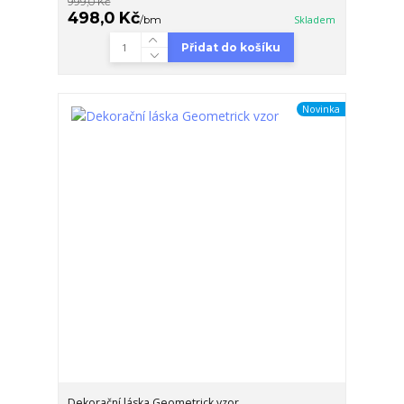
999,0 Kč
498,0 Kč
/
bm
Skladem
Přidat do košíku
Novinka
Dekorační láska Geometrick vzor