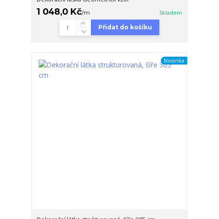
1 048,0 Kč
/
m
Skladem
Přidat do košíku
Novinka