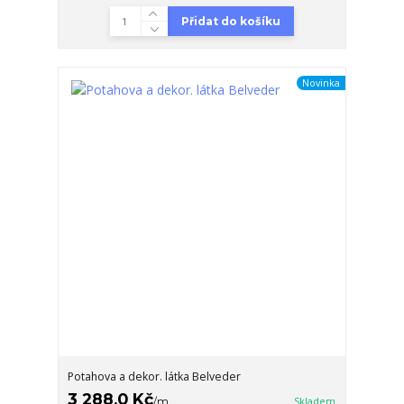
Přidat do košíku
Novinka
Potahova a dekor. látka Belveder
3 288,0 Kč
/
m
Skladem