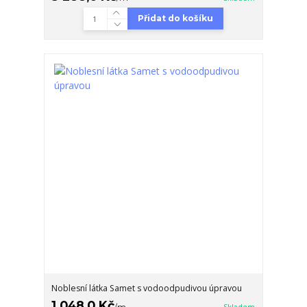
Přidat do košíku
Noblesní látka Samet s vodoodpudivou úpravou
1 048,0 Kč
/
m
Skladem