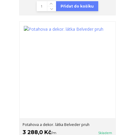
Přidat do košíku
Potahova a dekor. látka Belveder pruh
3 288,0 Kč
/
m
Skladem