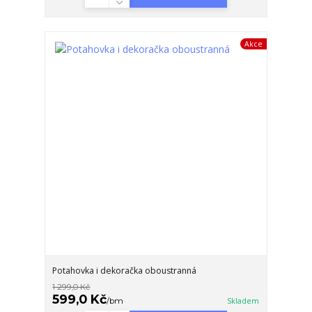
Akce
Potahovka i dekoračka oboustranná
1 299,0 Kč
599,0 Kč
/
bm
Skladem