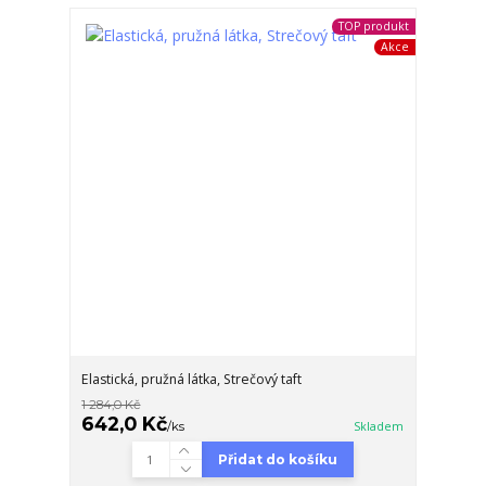
TOP produkt
Akce
Elastická, pružná látka, Strečový taft
1 284,0 Kč
642,0 Kč
/
ks
Skladem
Přidat do košíku