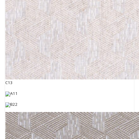
C13
A11
B22