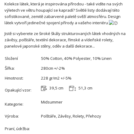
Kolekce látek, která je inspirována přírodou - také vidíte na svých
výletech ve větru houpající se kapradí? Světlé listy dodávají této
sofistikované, zemitě zabarvené paletě svěží atmosféru. Design
látek vytvoří jedinečné spojení přírody a vašeho interiéru
Jistě si vyberete ze široké škály strukturovaných látek vhodných na
závěsy, polštáře, textilní dekorace,
římské a vídeňské rolety,
panelové japonské stěny, oděv a další dekorace...
Složení
50% Cotton, 40% Polyester, 10% Linen
Šířka:
280cm +/-2%
Hmotnost:
228 gr/m2 +/-5%
39,5 cm
51,3 cm
Opakující vzor:
Midsummer
Kategorie:
Výroba:
Polštáře, Závěsy, Rolety, Přehozy
Praní, údržba: