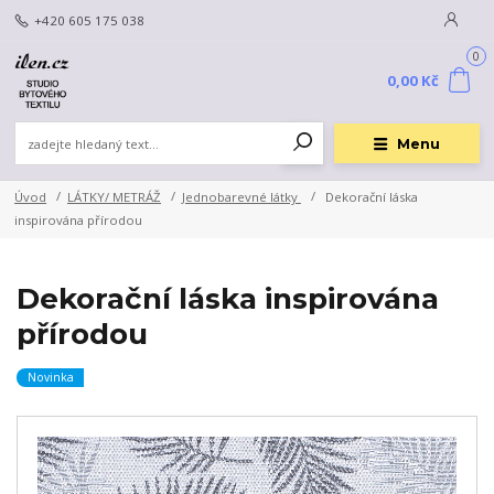
+420 605 175 038
0
0,00 Kč
Menu
Úvod
LÁTKY/ METRÁŽ
Jednobarevné látky
Dekorační láska
inspirována přírodou
Dekorační láska inspirována
přírodou
Novinka