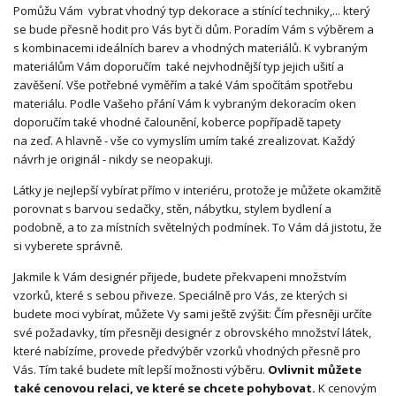
Pomůžu Vám vybrat vhodný typ dekorace a stínící techniky,... který
se bude přesně hodit pro Vás byt či dům. Poradím Vám s výběrem a
s kombinacemi ideálních barev a vhodných materiálů. K vybraným
materiálům Vám doporučím také nejvhodnější typ jejich ušití a
zavěšení. Vše potřebné vyměřím a také Vám spočítám spotřebu
materiálu. Podle Vašeho přání Vám k vybraným dekoracím oken
doporučím také vhodné čalounění, koberce popřípadě tapety
na zeď. A hlavně - vše co vymyslím umím také zrealizovat. Každý
návrh je originál - nikdy se neopakuji.
Látky je nejlepší vybírat přímo v interiéru, protože je můžete okamžitě
porovnat s barvou sedačky, stěn, nábytku, stylem bydlení a
podobně, a to za místních světelných podmínek. To Vám dá jistotu, že
si vyberete správně.
Jakmile k Vám designér přijede, budete překvapeni množstvím
vzorků, které s sebou přiveze. Speciálně pro Vás, ze kterých si
budete moci vybírat, můžete Vy sami ještě zvýšit: Čím přesněji určíte
své požadavky, tím přesněji designér z obrovského množství látek,
které nabízíme, provede předvýběr vzorků vhodných přesně pro
Vás. Tím také budete mít lepší možnosti výběru.
Ovlivnit můžete
také cenovou relaci, ve které se chcete pohybovat.
K cenovým