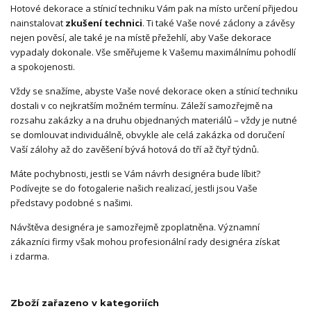
Hotové dekorace a stínicí techniku Vám pak na místo určení přijedou
nainstalovat
zkušení technici
. Ti také Vaše nové záclony a závěsy
nejen pověsí, ale také je na místě přežehlí, aby Vaše dekorace
vypadaly dokonale. Vše směřujeme k Vašemu maximálnímu pohodlí
a spokojenosti.
Vždy se snažíme, abyste Vaše nové dekorace oken a stínicí techniku
dostali v co nejkratším možném termínu. Záleží samozřejmě na
rozsahu zakázky a na druhu objednaných materiálů – vždy je nutné
se domlouvat individuálně, obvykle ale celá zakázka od doručení
Vaší zálohy až do zavěšení bývá hotová do tří až čtyř týdnů.
Máte pochybnosti, jestli se Vám návrh designéra bude líbit?
Podívejte se do fotogalerie našich realizací, jestli jsou Vaše
představy podobné s našimi.
Návštěva designéra je samozřejmě zpoplatněna. Významní
zákazníci firmy však mohou profesionální rady designéra získat
i zdarma.
Zboží zařazeno v kategoriích