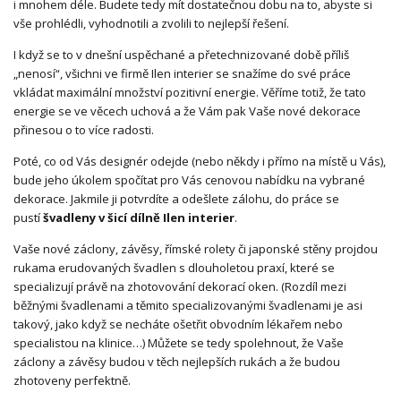
i mnohem déle. Budete tedy mít dostatečnou dobu na to, abyste si
vše prohlédli, vyhodnotili a zvolili to nejlepší řešení.
I když se to v dnešní uspěchané a přetechnizované době příliš
„nenosí“, všichni ve firmě Ilen interier se snažíme do své práce
vkládat maximální množství pozitivní energie. Věříme totiž, že tato
energie se ve věcech uchová a že Vám pak Vaše nové dekorace
přinesou o to více radosti.
Poté, co od Vás designér odejde (nebo někdy i přímo na místě u Vás),
bude jeho úkolem spočítat pro Vás cenovou nabídku na vybrané
dekorace. Jakmile ji potvrdíte a odešlete zálohu, do práce se
pustí
švadleny v šicí dílně Ilen interier
.
Vaše nové záclony, závěsy, římské rolety či japonské stěny projdou
rukama erudovaných švadlen s dlouholetou praxí, které se
specializují právě na zhotovování dekorací oken. (Rozdíl mezi
běžnými švadlenami a těmito specializovanými švadlenami je asi
takový, jako když se necháte ošetřit obvodním lékařem nebo
specialistou na klinice…) Můžete se tedy spolehnout, že Vaše
záclony a závěsy budou v těch nejlepších rukách a že budou
zhotoveny perfektně.