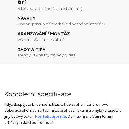
ŠITÍ
S láskou, precizností a nadšením ;-)
NÁVRHY
Osobní přístup při tvorbě jedinečného interiéru
ARANŽOVÁNÍ / MONTÁŽ
Vše s nadšením a kvalitně
RADY A TIPY
Trendy, jak na to, návody, videa
Kompletní specifikace
Když dospějete k rozhodnutí získat do svého interiéru nové
dekorace oken, stínicí techniku, přehozy, textilní a vinylové tapety či
jiný bytový textil -
kontaktujte mě
. Domluvím si s Vámi termín
schůzky a další podrobnosti.