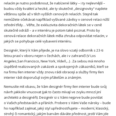
relacím je nutno podotknout, že nabízené látky – i ty nejlevnější –
budou vždy kvalitní a hezké, ale ty skutečné „designovky“ najdete
většinou spíše až v těch vyšších cenových relacích. Stejně tak
nemůžete očekávat například vyšívané závěsy v cenové relaci nižší
střední třídy… Věřte, že exkluzivita dekoračních látek se v ceně
skutečně odráží – a v interiéru je potom také poznat. Proto by
cenová relace dekoračních látek měla zhruba odpovídat relacím, v
jakých se pohybuje celé vybavení interiéru.
Designér, který k Vám přijede, je na slovo vzatý odborník s 23-ti
letou praxí v oboru nejen v čechách, ale i v zahraničí (V Los
Angeles,San Francisco, New York, Vídeň,...) . Za sebou má mnoho
úspěšně realizovaných zakázek a spokojených zákazníků, kteří se
na firmu Ilen interier vždy znovu rádi obracejí a služby firmy Ilen
interier rádi doporučují svým přátelům a známým.
Nemusíte mít obavu, že Vám designér firmy Ilen interier bude svůj
návrh jakkoliv vnucovat (jak to často mívají ve zvyku mnozí jiní
architekti a designéři). Designér si s Vámi nejprve bude povídat
o Vašich představách a přáních. Probere s Vámi Vaše nároky – bude
ho například zajímat, jaký styl upřednostňujete – moderní, klasický,
strohý či romantický, jakým barvám dáváte přednost, jestli Vám jde