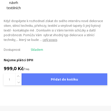
Když dospějete k rozhodnutí získat do svého interiéru nové dekorace
oken, stínicí techniku, přehozy, textilní a vinylové tapety či jiný bytový
textil - kontaktujte mě . Domluvím si s Vámi termín schůzky a další
podrobnosti. Pomůžu Vám vybrat vhodný typ dekorace a stínící
techniky,... který se bude ...
celý popis
Dostupnost
Skladem
Nejsme plátci DPH
999,0 Kč
/
1 ks
Přidat do košíku