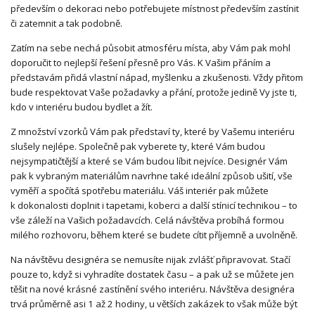
především o dekoraci nebo potřebujete místnost především zastínit
či zatemnit a tak podobně.
Zatím na sebe nechá působit atmosféru místa, aby Vám pak mohl
doporučit to nejlepší řešení přesně pro Vás. K Vašim přáním a
představám přidá vlastní nápad, myšlenku a zkušenosti. Vždy přitom
bude respektovat Vaše požadavky a přání, protože jedině Vy jste ti,
kdo v interiéru budou bydlet a žít.
Z množství vzorků Vám pak představí ty, které by Vašemu interiéru
slušely nejlépe. Společně pak vyberete ty, které Vám budou
nejsympatičtější a které se Vám budou líbit nejvíce. Designér Vám
pak k vybraným materiálům navrhne také ideální způsob ušití, vše
vyměří a spočítá spotřebu materiálu. Váš interiér pak můžete
k dokonalosti doplnit i tapetami, koberci a další stínicí technikou – to
vše záleží na Vašich požadavcích. Celá návštěva probíhá formou
milého rozhovoru, během které se budete cítit příjemně a uvolněně.
Na návštěvu designéra se nemusíte nijak zvlášť připravovat. Stačí
pouze to, když si vyhradíte dostatek času – a pak už se můžete jen
těšit na nové krásné zastínění svého interiéru. Návštěva designéra
trvá průměrně asi 1 až 2 hodiny, u větších zakázek to však může být