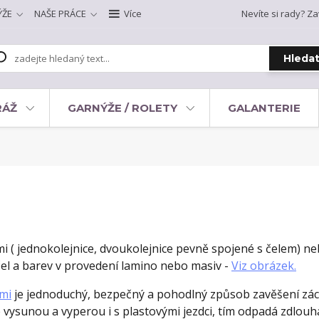
ÝŽE
NAŠE PRÁCE
Více
Nevíte si rady? Za
Hleda
RÁŽ
GARNÝŽE / ROLETY
GALANTERIE
( jednokolejnice, dvoukolejnice pevně spojené s čelem) neb
čel a barev v provedení lamino nebo masiv -
Viz obrázek.
ami
je jednoduchý, bezpečný a pohodlný způsob zavěšení zác
vysunou a vyperou i s plastovými jezdci, tím odpadá zdlouha