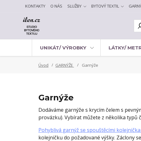
KONTAKTY
O NÁS
SLUŽBY
BYTOVÝ TEXTIL
GARN
UNIKÁT/ VÝROBKY
LÁTKY/ MET
Úvod
GARNÝŽE
Garnýže
Garnýže
Dodáváme garnýže s krycím čelem s pevnými 
provázku). Vybírat můžete z několika typů 
Pohyblivá garnýž se spouštěcími kolejničk
kolejničku do požadované výšky. Záclony se 