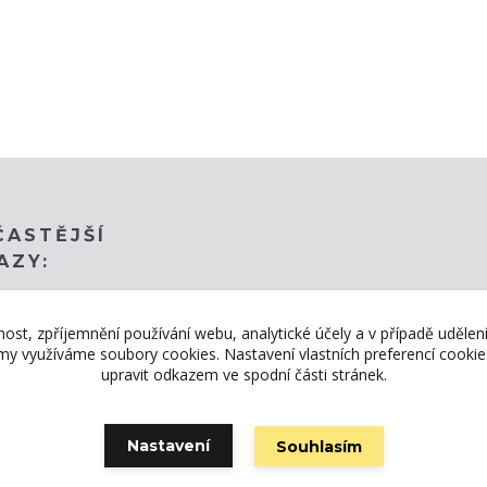
ČASTĚJŠÍ
AZY:
nost, zpříjemnění používání webu, analytické účely a v případě udělen
lamy využíváme soubory cookies. Nastavení vlastních preferencí cooki
upravit odkazem ve spodní části stránek.
Nastavení
Souhlasím
Vytvořeno na
Eshop-rychle.cz