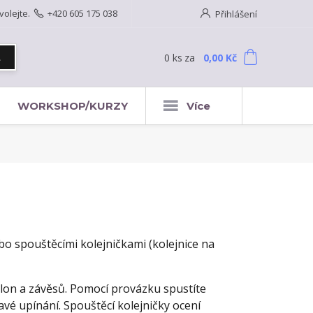
volejte.
+420 605 175 038
Přihlášení
0
ks
za
0,00 Kč
t
WORKSHOP/KURZY
Více
o spouštěcími kolejničkami (kolejnice na
lon a závěsů. Pomocí provázku spustíte
vé upínání. Spouštěcí kolejničky ocení