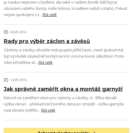
je nauka nejenom o bydlení, ale také o našem životě. Náš byt je
obrazem našeho života, naše ložnice zrcadlem našich vztahů. Pokud
nejste spokojeni s t...
číst celé
06.09.2014
Rady pro výběr záclon a závěsů
Záclony a závěsy obvykle nekupujete příliš často, navíc (pokud má
být výsledek skutečně hezký) není to zrovna levná záležitost. Proto
Vám přinášíme al...
číst celé
14.09.2014
Jak správně zaměřit okna a montáž garnyží
Návod na zaměření oken pro záclony a závěsy: A - šířka oknaB -
výška oknaC - překlad (od horního okna po strop)D - výška garnýže
nad oknem (měřím...
číst celé