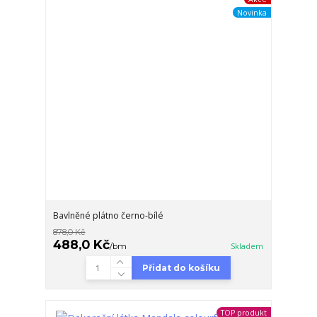
Novinka
Bavlněné plátno černo-bílé
878,0 Kč
488,0 Kč
/
bm
Skladem
Přidat do košíku
TOP produkt