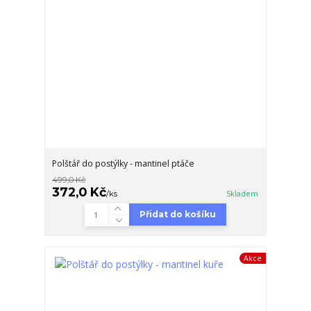
Polštář do postýlky - mantinel ptáče
499,0 Kč
372,0 Kč
/
ks
Skladem
Přidat do košíku
Akce