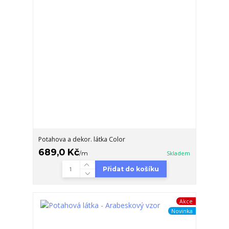
Potahova a dekor. látka Color
689,0 Kč
/
m
Skladem
Přidat do košíku
Akce
Novinka