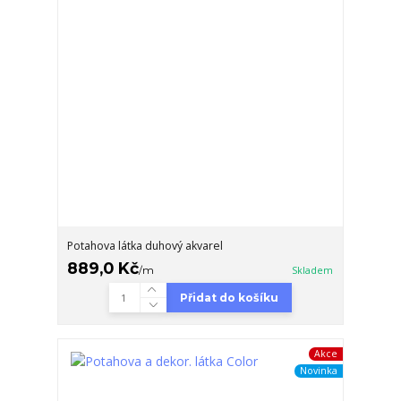
Potahova látka duhový akvarel
889,0 Kč
/
m
Skladem
Přidat do košíku
Akce
Novinka