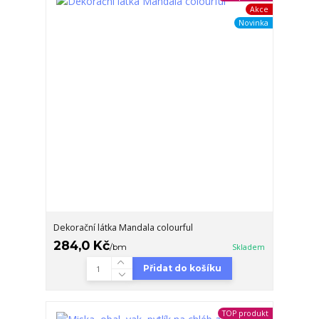
Akce
Novinka
Dekorační látka Mandala colourful
284,0 Kč
/
bm
Skladem
Přidat do košíku
TOP produkt