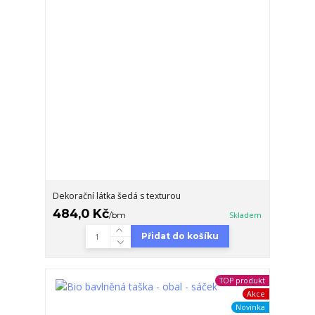
Dekorační látka šedá s texturou
484,0 Kč
/
bm
Skladem
Přidat do košíku
TOP produkt
Akce
Novinka