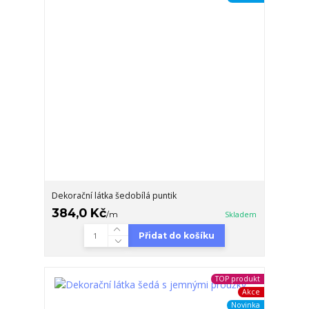
Dekorační látka šedobílá puntik
384,0 Kč
/
m
Skladem
Přidat do košíku
TOP produkt
Akce
Novinka