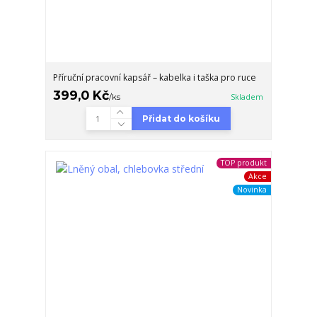
Příruční pracovní kapsář – kabelka i taška pro ruce
399,0 Kč
/
ks
Skladem
Přidat do košíku
TOP produkt
Akce
Novinka