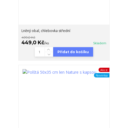
Lněný obal, chlebovka střední
499,0 Kč
449,0 Kč
/
ks
Skladem
Přidat do košíku
Akce
Novinka