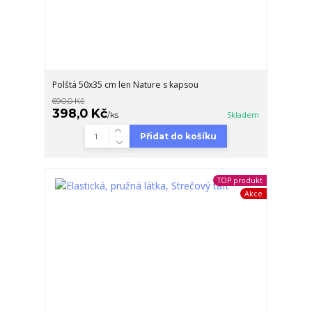
Polštá 50x35 cm len Nature s kapsou
690,0 Kč
398,0 Kč
/
ks
Skladem
Přidat do košíku
TOP produkt
Akce