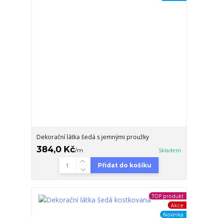
Dekorační látka šedá s jemnými proužky
384,0 Kč
/
m
Skladem
Přidat do košíku
TOP produkt
Akce
Novinka