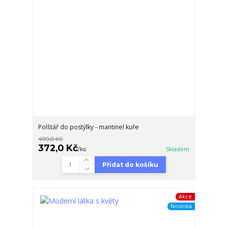
Polštář do postýlky - mantinel kuře
499,0 Kč
372,0 Kč
/
ks
Skladem
Přidat do košíku
Akce
Novinka