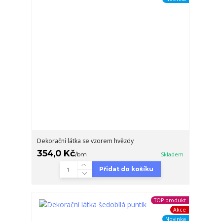
Dekorační látka se vzorem hvězdy
354,0 Kč
/
bm
Skladem
Přidat do košíku
TOP produkt
Akce
Novinka