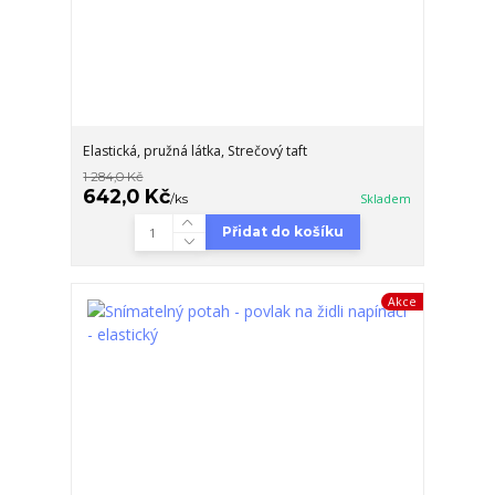
Elastická, pružná látka, Strečový taft
1 284,0 Kč
642,0 Kč
/
ks
Skladem
Přidat do košíku
Akce