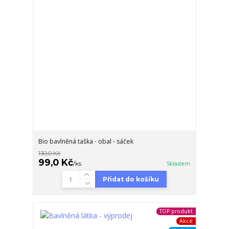
Bio bavlněná taška - obal - sáček
130,0 Kč
99,0 Kč
/
ks
Skladem
Přidat do košíku
TOP produkt
Akce