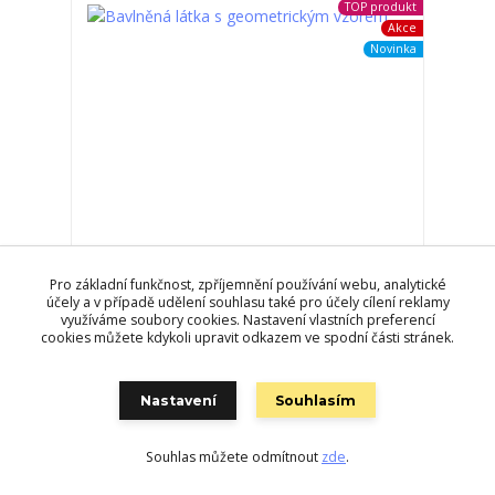
TOP produkt
Akce
Novinka
Pro základní funkčnost, zpříjemnění používání webu, analytické
účely a v případě udělení souhlasu také pro účely cílení reklamy
využíváme soubory cookies. Nastavení vlastních preferencí
cookies můžete kdykoli upravit odkazem ve spodní části stránek.
Bavlněná látka s geometrickým vzorem
878,0 Kč
Nastavení
Souhlasím
484,0 Kč
/
bm
Skladem
Přidat do košíku
Souhlas můžete odmítnout
zde
.