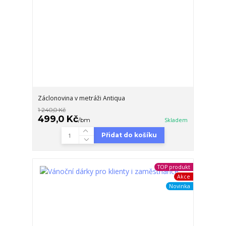
Záclonovina v metráži Antiqua
1 240,0 Kč
499,0 Kč
/
bm
Skladem
Přidat do košíku
TOP produkt
Akce
Novinka