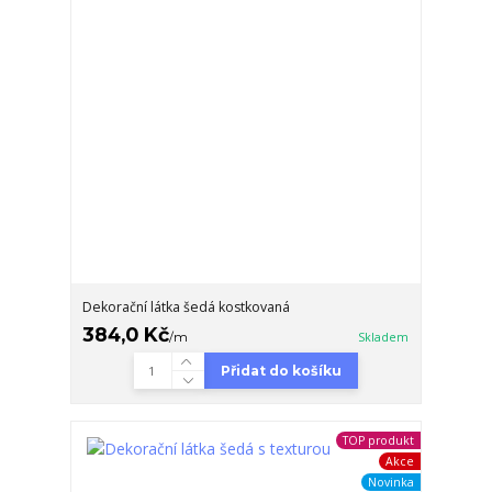
Dekorační látka šedá kostkovaná
384,0 Kč
/
m
Skladem
Přidat do košíku
TOP produkt
Akce
Novinka