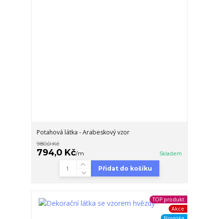
Potahová látka - Arabeskový vzor
980,0 Kč
794,0 Kč
/
m
Skladem
Přidat do košíku
TOP produkt
Akce
Novinka