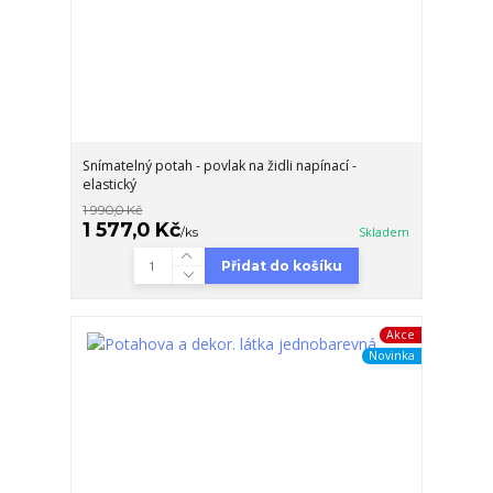
Snímatelný potah - povlak na židli napínací -
elastický
1 990,0 Kč
1 577,0 Kč
/
ks
Skladem
Přidat do košíku
Akce
Novinka