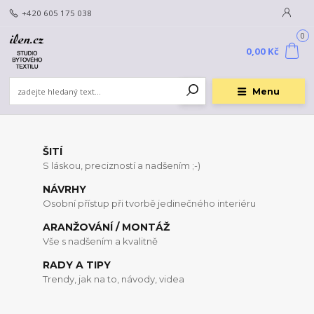
+420 605 175 038
0
0,00 Kč
Menu
ŠITÍ
S láskou, precizností a nadšením ;-)
NÁVRHY
Osobní přístup při tvorbě jedinečného interiéru
ARANŽOVÁNÍ / MONTÁŽ
Vše s nadšením a kvalitně
RADY A TIPY
Trendy, jak na to, návody, videa