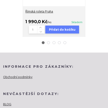
Římská roleta Praha
Náhradní díly 
1 990,0 Kč
60,0 Kč
/
ks
Skladem
/
Přidat do košíku
INFORMACE PRO ZÁKAZNÍKY:
Obchodní podmínky
NEVČASTĚJŠÍ DOTAZY:
BLOG