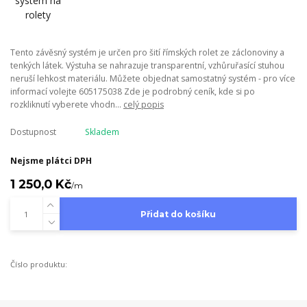
Tento závěsný systém je určen pro šití římských rolet ze záclonoviny a
tenkých látek. Výstuha se nahrazuje transparentní, vzhůruřasící stuhou
neruší lehkost materiálu. Můžete objednat samostatný systém - pro více
informací volejte 605175038 Zde je podrobný ceník, kde si po
rozkliknutí vyberete vhodn...
celý popis
Dostupnost
Skladem
Nejsme plátci DPH
1 250,0 Kč
/
m
Přidat do košíku
Číslo produktu: