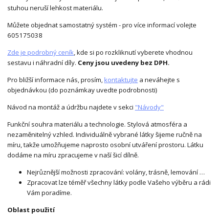
stuhou neruší lehkost materiálu.
Můžete objednat samostatný systém - pro více informací volejte
605175038
Zde je podrobný ceník
, kde si po rozkliknutí vyberete vhodnou
sestavu i náhradní díly.
Ceny jsou uvedeny bez DPH.
Pro bližší informace nás, prosím,
kontaktujte
a neváhejte s
objednávkou (do poznámkay uvedte podrobnosti)
Návod na montáž a údržbu najdete v sekci
"Návody"
Funkční souhra materiálu a technologie. Stylová atmosféra a
nezaměnitelný vzhled. Individuálně vybrané látky šijeme ručně na
míru, takže umožňujeme naprosto osobní utváření prostoru. Látku
dodáme na míru zpracujeme v naší šicí dílně.
Nejrůznější možnosti zpracování: volány, trásně, lemování …
Zpracovat lze téměř všechny látky podle Vašeho výběru a rádi
Vám poradíme.
Oblast použití