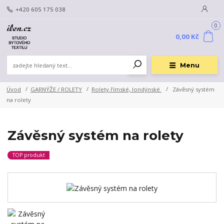
+420 605 175 038
0
0,00 Kč
Menu
Úvod
GARNÝŽE / ROLETY
Rolety římské, londýnské
Závěsný systém
na rolety
Závěsný systém na rolety
TOP produkt