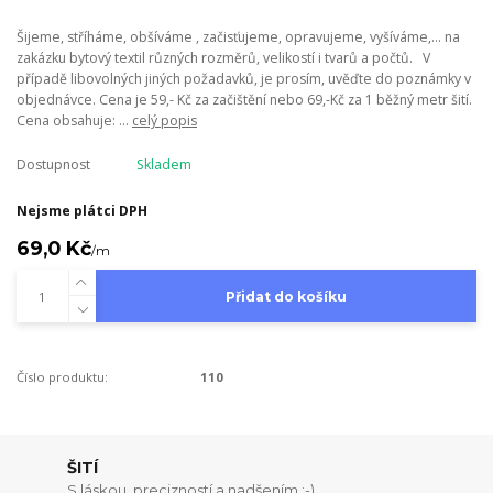
Šijeme, stříháme, obšíváme , začisťujeme, opravujeme, vyšíváme,... na
zakázku bytový textil různých rozměrů, velikostí i tvarů a počtů. V
případě libovolných jiných požadavků, je prosím, uvěďte do poznámky v
objednávce. Cena je 59,- Kč za začištění nebo 69,-Kč za 1 běžný metr šití.
Cena obsahuje: ...
celý popis
Dostupnost
Skladem
Nejsme plátci DPH
69,0 Kč
/
m
Přidat do košíku
Číslo produktu:
110
ŠITÍ
S láskou, precizností a nadšením ;-)