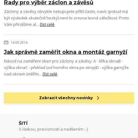
Rady pro výběr záclon a závěsů
Záclony a závěsy obvykle nekupujete příliš často, navíc (pokud má
být výsledek skutečně hezký) není to zrovna levná záležitost. Proto
Vám přinášíme al...
číst celé
14.09.2014
Jak správně zaměřit okna a montáž garnyží
Návod na zaměření oken pro záclony a závěsy: A - šířka oknaB -
výška oknaC - překlad (od horního okna po strop)D - výška garnýže
nad oknem (měřím...
číst celé
Zobrazit všechny novinky
ŠITÍ
S láskou, precizností a nadšením ;-)