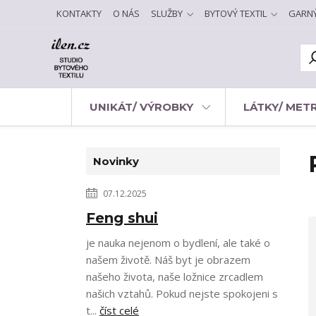
KONTAKTY
O NÁS
SLUŽBY
BYTOVÝ TEXTIL
GARN
UNIKÁT/ VÝROBKY
LÁTKY/ MET
Novinky
07.12.2025
Feng shui
je nauka nejenom o bydlení, ale také o
našem životě. Náš byt je obrazem
našeho života, naše ložnice zrcadlem
našich vztahů. Pokud nejste spokojeni s
t...
číst celé