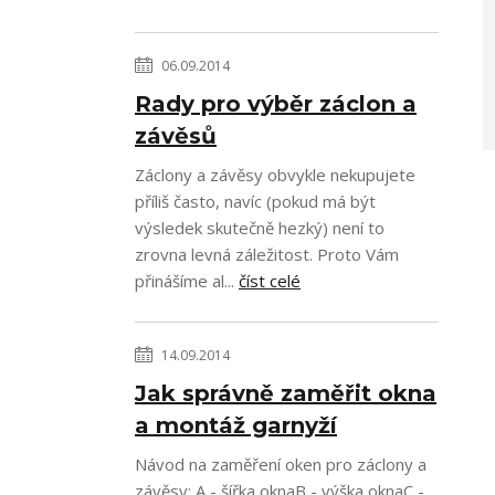
06.09.2014
Rady pro výběr záclon a
závěsů
Záclony a závěsy obvykle nekupujete
příliš často, navíc (pokud má být
výsledek skutečně hezký) není to
zrovna levná záležitost. Proto Vám
přinášíme al...
číst celé
14.09.2014
Jak správně zaměřit okna
a montáž garnyží
Návod na zaměření oken pro záclony a
závěsy: A - šířka oknaB - výška oknaC -