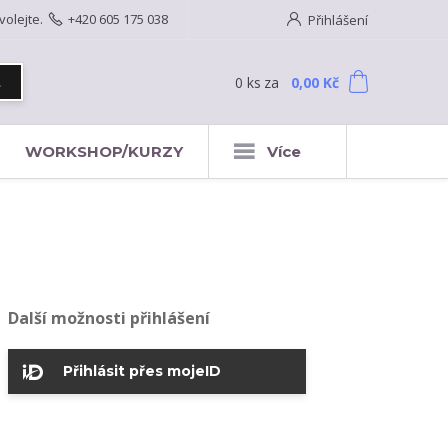
volejte.
+420 605 175 038
Přihlášení
0
ks
za
0,00 Kč
t
WORKSHOP/KURZY
Více
Další možnosti přihlášení
Přihlásit přes mojeID