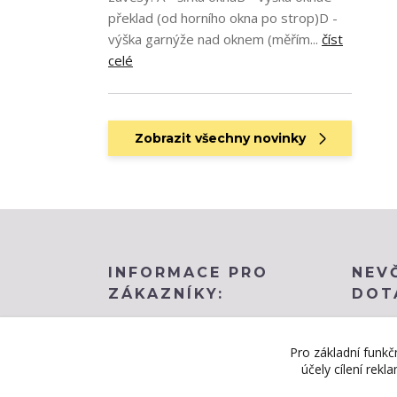
překlad (od horního okna po strop)D -
výška garnýže nad oknem (měřím...
číst
celé
Zobrazit všechny novinky
INFORMACE PRO
NEV
ZÁKAZNÍKY:
DOT
Obchodní podmínky
BLOG
Pro základní funkč
účely cílení rek