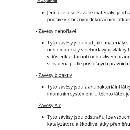
-
Závěsy dimout
Jedná se o setkávané materiály, jejich
podšívky k běžným dekoračním látkám
-
Závěsy nehořlavé
Tyto závěsy jsou buď jako materiály
nebo materiály s nehořlavými vlákny tr
v důsledku stárnutí nebo vlivem praní
schválena podle příslušných právních p
-
Závěsy bioaktiv
Tyto závěsy jsou
z antibakteriální lá
imunitním systémem. U těchto látek je 
-
Závěsy Air
Tyto závěsy jsou
odstraňují ze vzduchu
katalyzátoru a škodlivé látky přeměňuj