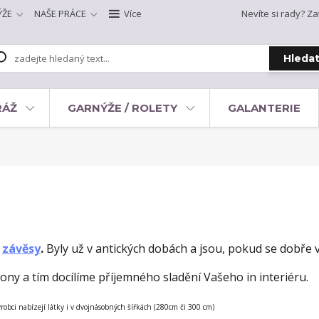
ÝŽE
NAŠE PRÁCE
Více
Nevíte si rady? Za
Hleda
RÁŽ
GARNÝŽE / ROLETY
GALANTERIE
ě
závěsy
.
Byly už v antických dobách a jsou, pokud se dobře v
lony a tím docílíme příjemného sladění Vašeho in interiéru.
robci nabízejí látky i v dvojnásobných šířkách (280cm či 300 cm)