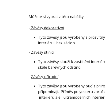
Můžete si vybrat z této nabídky:
-
Závěsy dekorativní
Tyto závěsy jsou vyrobeny z průsvitnýc
interiéru i bez záclon.
-
Závěsy stínící
Tyto závěsy slouží k zastínění interié
škále barevných odstínů.
-
Závěsy přírodní
Tyto závěsy
jsou vyrobeny buď z příro
připomínají. Příměs polyesteru zaručuj
interiérů ale i ultramoderních interiér