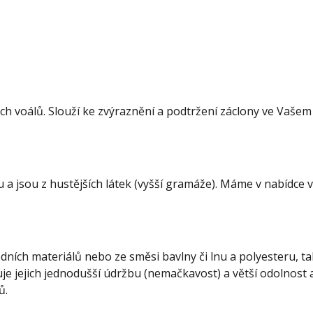
h voálů. Slouží ke zvýraznění a podtržení záclony ve Vašem i
ru a jsou z hustějších látek (vyšší gramáže). Máme v nabídce
dních materiálů nebo ze směsi bavlny či lnu a polyesteru, t
e jejich jednodušší údržbu (nemačkavost) a větší odolnost a 
ů.