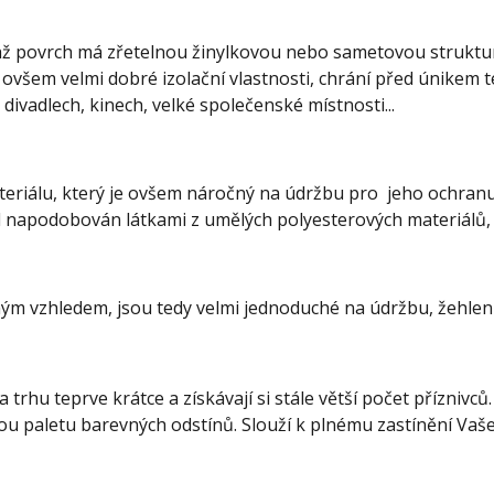
ichž povrch má zřetelnou žinylkovou nebo sametovou struktu
 ovšem velmi dobré izolační vlastnosti, chrání před únikem te
ivadlech, kinech, velké společenské místnosti...
ateriálu, který je ovšem náročný na údržbu pro jeho ochran
 napodobován látkami z umělých polyesterových materiálů, j
m vzhledem, jsou tedy velmi jednoduché na údržbu, žehlení 
 trhu teprve krátce a získávají si stále větší počet příznivců
u paletu barevných odstínů. Slouží k plnému zastínění Vaš