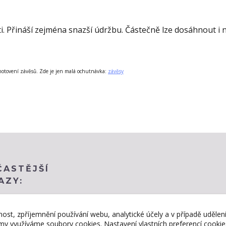
ti. Přináší zejména snazší údržbu. Částečně lze dosáhnout i 
otovení závěsů. Zde je jen malá ochutnávka:
závěsy
ČASTĚJŠÍ
AZY:
nost, zpříjemnění používání webu, analytické účely a v případě udělen
lamy využíváme soubory cookies. Nastavení vlastních preferencí cooki