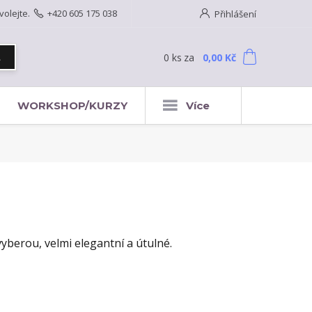
volejte.
+420 605 175 038
Přihlášení
0
ks
za
0,00 Kč
t
WORKSHOP/KURZY
Více
yberou, velmi elegantní a útulné.