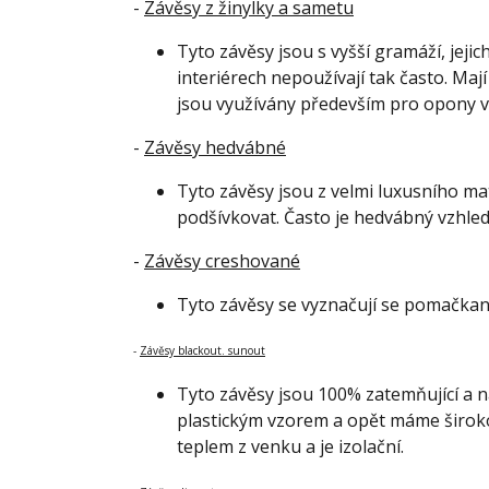
-
Závěsy z žinylky a sametu
Tyto závěsy jsou s vyšší gramáží, jej
interiérech nepoužívají tak často. Mají
jsou
využívány především pro opony v d
-
Závěsy hedvábné
Tyto závěsy jsou z velmi luxusního m
podšívkovat. Často je hedvábný vzhled
-
Závěsy creshované
Tyto závěsy se vyznačují se pomačkaný
-
Závěsy blackout. sunout
Tyto závěsy jsou
100% zatemňující a
na
plastickým vzorem a opět máme široko
teplem z venku a je izolační.