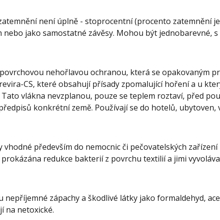
 zatemnění není úplně - stoprocentní (procento zatemnění je 
 nebo jako samostatné závěsy. Mohou být jednobarevné, s p
 s povrchovou nehořlavou ochranou, která se opakovaným p
evira-CS, které obsahují přísady zpomalující hoření a u kte
. Tato vlákna nevzplanou, pouze se teplem roztaví, před po
ředpisů konkrétní země. Používají se do hotelů, ubytoven, v
tky vhodné především do nemocnic či pečovatelských zařízení
prokázána redukce bakterií z povrchu textilií a jimi vyvoláv
 nepříjemné zápachy a škodlivé látky jako formaldehyd, acet
í na netoxické.