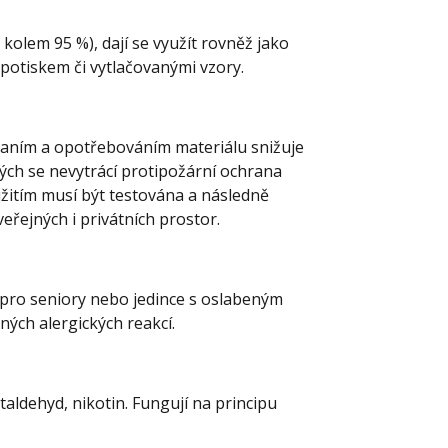
kolem 95 %), dají se využít rovněž jako
otiskem či vytlačovanými vzory.
raním a opotřebováním materiálu snižuje
rých se nevytrácí protipožární ochrana
užitím musí být testována a následně
eřejných i privátních prostor.
 pro seniory nebo jedince s oslabeným
aných alergických reakcí
.
aldehyd, nikotin. Fungují na principu