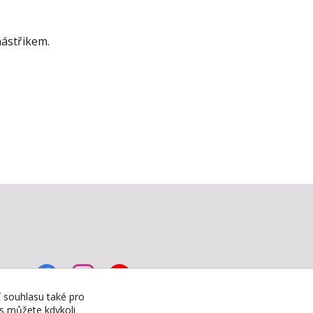
nástřikem.
í souhlasu také pro
es můžete kdykoli