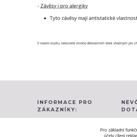
-
Závěsy i pro alergiky
Tyto závěsy
mají
antistatické vlastnos
V našem studiu naleznete mnoho dekoračních látek vhodných pro zh
INFORMACE PRO
NEV
ZÁKAZNÍKY:
DOT
Obchodní podmínky
BLOG
Pro základní funkč
účely cílení rek