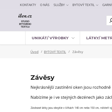
KONTAKTY
O NÁS
SLUŽBY
BYTOVÝ TEXTIL
GARN
UNIKÁT/ VÝROBKY
LÁTKY/ MET
Úvod
BYTOVÝ TEXTIL
Závěsy
Závěsy
Nejkrásnější zastínění oken jsou rozhodn
Nabízíme je i ve stejných dezénech jako zác
Závěsové látky jsou obvykle v šířkách 140 cm nebo 150 cm, někteří vý