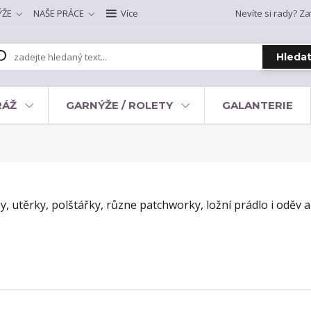
ÝŽE
NAŠE PRÁCE
Více
Nevíte si rady? Za
Hleda
RÁŽ
GARNÝŽE / ROLETY
GALANTERIE
, utěrky, polštářky, různe patchworky, ložní prádlo i oděv a