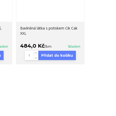
,
Bavlněná látka s potiskem Cik Cak
XXL
484,0 Kč
ladem
/
bm
Skladem
u
Přidat do košíku