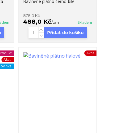
ků
Bavlněné plátno černo-bílé
878,0 Kč
488,0 Kč
ladem
/
bm
Skladem
u
Přidat do košíku
rodukt
Akce
Akce
ovinka