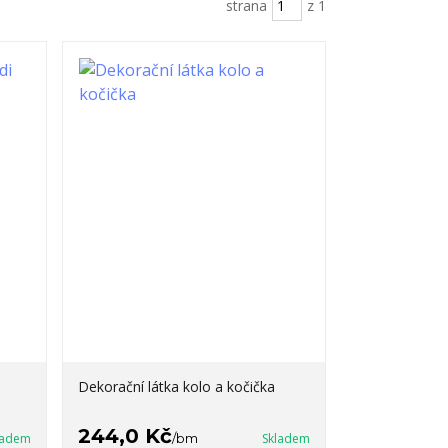
strana
z 1
Dekorační látka kolo a kočička
244,0 Kč
ladem
/
bm
Skladem