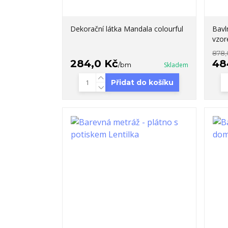
Dekorační látka Mandala colourful
Bavl
vzo
878,
284,0 Kč
48
/
bm
Skladem
Přidat do košíku