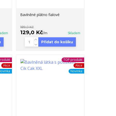
Bavlněné plátno fialové
189,0 Kč
129,0 Kč
ladem
/
m
Skladem
u
Přidat do košíku
rodukt
TOP produkt
Akce
Akce
ovinka
Novinka