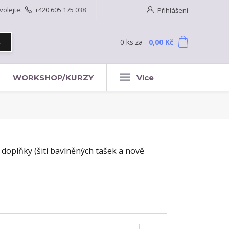
volejte.
+420 605 175 038
Přihlášení
0
ks
za
0,00 Kč
t
WORKSHOP/KURZY
Více
 doplňky (šití bavlněných tašek a nově