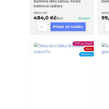
Bavlněná látka fialová, modrá
Bavl
květinová nádhera
689,0 Kč
149,
484,0 Kč
99
/
bm
Skladem
Přidat do košíku
TOP produkt
Akce
Novinka