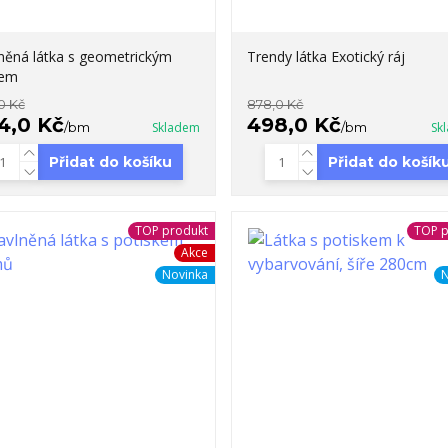
něná látka s geometrickým
Trendy látka Exotický ráj
rem
0 Kč
878,0 Kč
4,0 Kč
498,0 Kč
/
bm
Skladem
/
bm
Sk
Přidat do košíku
Přidat do košík
TOP produkt
TOP p
Akce
Novinka
N