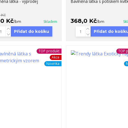
něná látka - výprodej
Bavlněná látka s potiskem kvít
0 Kč
,0 Kč
368,0 Kč
/
bm
Skladem
/
bm
Sk
Přidat do košíku
Přidat do košík
TOP produkt
TOP p
Akce
Novinka
N