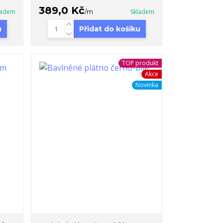
389,0 Kč
ladem
/
m
Skladem
u
Přidat do košíku
TOP produkt
Akce
Novinka