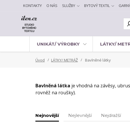
KONTAKTY
O NÁS
SLUŽBY
BYTOVÝ TEXTIL
GARN
UNIKÁT/ VÝROBKY
LÁTKY/ MET
Úvod
LÁTKY/ METRÁŽ
Bavlněné látky
Bavlněná látka
je vhodná na závěsy, ubrusy
rovněž na roušky).
Nejnovější
Nejlevnější
Nejdražší