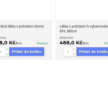
něná látka s potiskem domů
Látka s potiskem k vybarvování
šíře 280cm
0 Kč
878,0 Kč
8,0 Kč
488,0 Kč
/
bm
Skladem
/
bm
Sk
Přidat do košíku
Přidat do košík