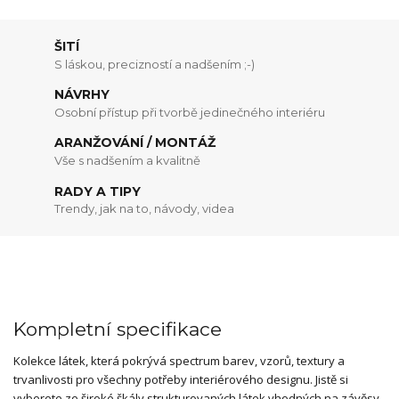
ŠITÍ
S láskou, precizností a nadšením ;-)
NÁVRHY
Osobní přístup při tvorbě jedinečného interiéru
ARANŽOVÁNÍ / MONTÁŽ
Vše s nadšením a kvalitně
RADY A TIPY
Trendy, jak na to, návody, videa
Kompletní specifikace
Kolekce látek, která pokrývá spectrum barev, vzorů, textury a
trvanlivosti pro všechny potřeby interiérového designu. Jistě si
vyberete ze široké škály strukturovaných látek vhodných na závěsy,