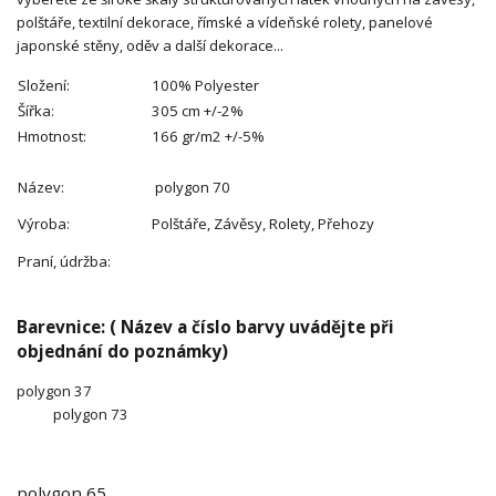
polštáře, textilní dekorace,
římské a vídeňské rolety, panelové
japonské stěny, oděv a další dekorace...
Složení:
100% Polyester
Šířka:
305 cm +/-2%
Hmotnost:
166 gr/m2 +/-5%
Název:
polygon 70
Výroba:
Polštáře, Závěsy, Rolety, Přehozy
Praní, údržba:
Barevnice: ( Název a číslo barvy uvádějte při
objednání do poznámky)
polygon 37
polygon 73
polygon 65