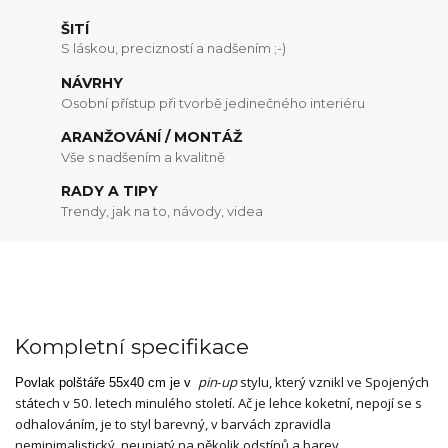
ŠITÍ
S láskou, precizností a nadšením ;-)
NÁVRHY
Osobní přístup při tvorbě jedinečného interiéru
ARANŽOVÁNÍ / MONTÁŽ
Vše s nadšením a kvalitně
RADY A TIPY
Trendy, jak na to, návody, videa
Kompletní specifikace
pin
-
up
stylu, který vznikl ve Spojených
Povlak polštáře 55x40 cm je v
státech v 50. letech minulého století. Ač je lehce koketní, nepojí se s
odhalováním, je to styl barevný, v barvách zpravidla
neminimalistický, neupjatý na několik odstínů a barev.