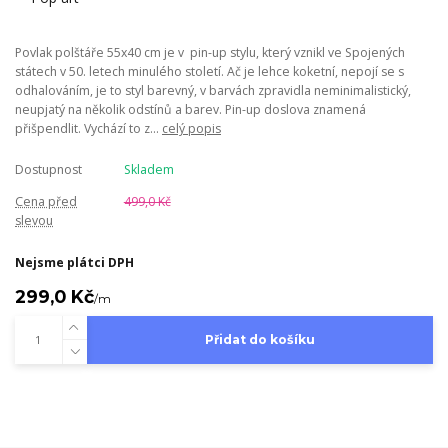
Povlak polštáře 55x40 cm je v pin-up stylu, který vznikl ve Spojených
státech v 50. letech minulého století. Ač je lehce koketní, nepojí se s
odhalováním, je to styl barevný, v barvách zpravidla neminimalistický,
neupjatý na několik odstínů a barev. Pin-up doslova znamená
přišpendlit. Vychází to z...
celý popis
Dostupnost
Skladem
Cena před
499,0 Kč
slevou
Nejsme plátci DPH
299,0 Kč
/
m
Přidat do košíku