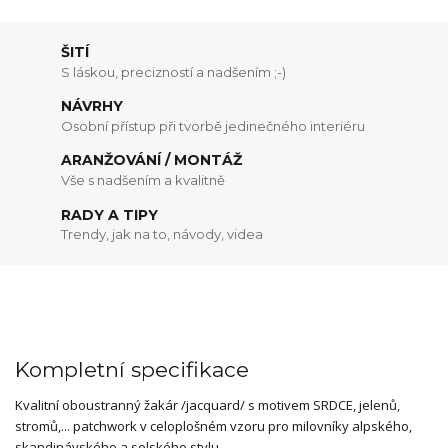
ŠITÍ
S láskou, precizností a nadšením ;-)
NÁVRHY
Osobní přístup při tvorbě jedinečného interiéru
ARANŽOVÁNÍ / MONTÁŽ
Vše s nadšením a kvalitně
RADY A TIPY
Trendy, jak na to, návody, videa
Kompletní specifikace
Kvalitní oboustranný žakár /jacquard/ s motivem SRDCE, jelenů,
stromů,... patchwork v celoplošném vzoru pro milovníky alpského,
skandinávského a selského stylu