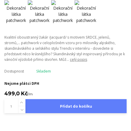
Kvalitní oboustranný žakár /jacquard/ s motivem SRDCE, jelenů,
stromů,... patchwork v celoplošném vzoru pro milovníky alpského,
skandinávského a selského stylu Trends v interiéru - dovedete si
představit něco krásnějšího? Skandinávský styl inspirovaný přírodou je k
vánoční výzdobě přímo stvořen. Můž...
celý popis
Dostupnost
Skladem
Nejsme plátci DPH
499,0 Kč
/
m
Přidat do košíku