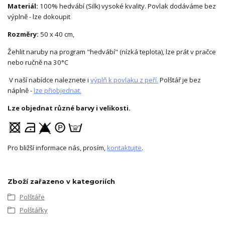
Materiál:
100% hedvábí (Silk) vysoké kvality. Povlak dodáváme bez
výplně - lze dokoupit
Rozměry:
50 x 40 cm,
Žehlit naruby na program "hedvábí" (nízká teplota), lze prát v pračce
nebo ručně na 30°C
V naší nabídce naleznete i
výplň k povlaku z peří.
Polštář je bez
náplně -
lze přiobjednat.
Lze objednat různé barvy i velikosti.
Pro bližší informace nás, prosím,
kontaktujte
.
Zboží zařazeno v kategoriích
Polštáře
Polštářky