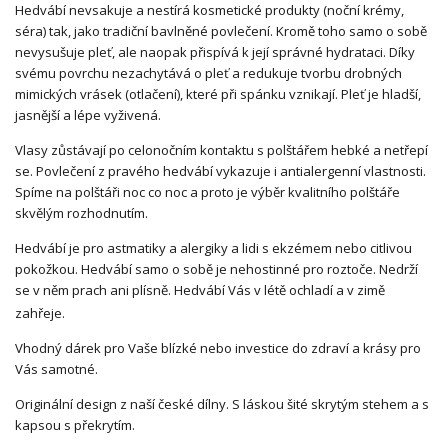
Hedvábí nevsakuje a nestírá kosmetické produkty (noční krémy,
séra) tak, jako tradiční bavlněné povlečení. Kromě toho samo o sobě
nevysušuje pleť, ale naopak přispívá k její správné hydrataci. Díky
svému povrchu nezachytává o pleť a redukuje tvorbu drobných
mimických vrásek (otlačení), které při spánku vznikají. Pleť je hladší,
jasnější a lépe vyživená.
Vlasy zůstávají po celonočním kontaktu s polštářem hebké a netřepí
se. Povlečení z pravého hedvábí vykazuje i antialergenní vlastnosti.
Spíme na polštáři noc co noc a proto je výběr kvalitního polštáře
skvělým rozhodnutím.
Hedvábí je pro astmatiky a alergiky a lidi s ekzémem nebo citlivou
pokožkou. Hedvábí samo o sobě je nehostinné pro roztoče. Nedrží
se v něm prach ani plísně. Hedvábí Vás v létě ochladí a v zimě
zahřeje.
Vhodný dárek pro Vaše blízké nebo investice do zdraví a krásy pro
Vás samotné.
Originální design z naší české dílny. S láskou šité skrytým stehem a s
kapsou s překrytím.