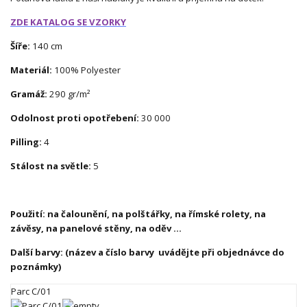
ZDE KATALOG SE VZORKY
Šíře:
140 cm
Materiál:
100% Polyester
Gramáž:
290 gr/m²
Odolnost proti opotřebení:
30 000
Pilling:
4
Stálost na světle:
5
Použití: na čalounění, na
polštářky,
na římské rolety, na
závěsy, na panelové stěny, na oděv ...
Další barvy: (název a číslo barvy uvádějte při objednávce do
poznámky)
Parc C/01