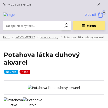
+420 605 175 038
0
0,00 Kč
Menu
Úvod
LÁTKY/ METRÁŽ
Látky se vzory
Potahova látka duhový akvarel
Potahova látka duhový
akvarel
Novinka
Akce