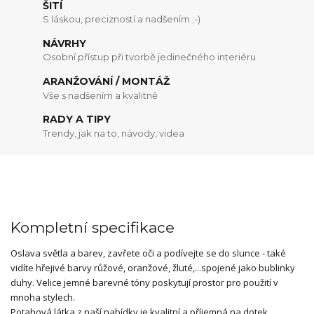
ŠITÍ
S láskou, precizností a nadšením ;-)
NÁVRHY
Osobní přístup při tvorbě jedinečného interiéru
ARANŽOVÁNÍ / MONTÁŽ
Vše s nadšením a kvalitně
RADY A TIPY
Trendy, jak na to, návody, videa
Kompletní specifikace
Oslava světla a barev, zavřete oči a podívejte se do slunce - také
vidíte hřejivé barvy růžové, oranžové, žluté,...spojené jako bublinky
duhy. Velice jemné barevné tóny poskytují prostor pro použití v
mnoha stylech.
Potahová látka z naší nabídky je kvalitní a příjemná na dotek.