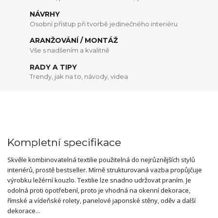
NÁVRHY
Osobní přístup při tvorbě jedinečného interiéru
ARANŽOVÁNÍ / MONTÁŽ
Vše s nadšením a kvalitně
RADY A TIPY
Trendy, jak na to, návody, videa
Kompletní specifikace
Skvěle kombinovatelná textilie použitelná do nejrůznějších stylů
interiérů, prostě bestseller. Mírně strukturovaná vazba propůjčuje
výrobku ležérní kouzlo. Textilie lze snadno udržovat praním. Je
odolná proti opotřebení, proto je vhodná na okenní dekorace,
římské a vídeňské rolety, panelové japonské stěny, oděv a další
dekorace...