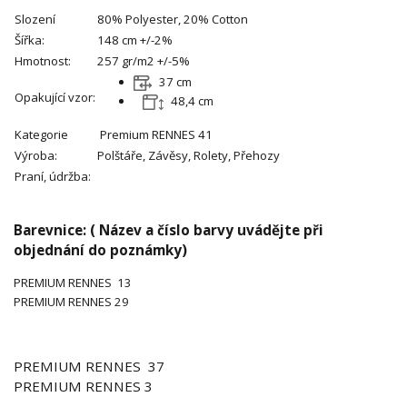
Slození
80% Polyester, 20% Cotton
Šířka:
148 cm +/-2%
Hmotnost:
257 gr/m2 +/-5%
37 cm
Opakující vzor:
48,4 cm
Kategorie
Premium
RENNES 41
Výroba:
Polštáře, Závěsy, Rolety, Přehozy
Praní, údržba:
Barevnice: ( Název a číslo barvy uvádějte při
objednání do poznámky)
PREMIUM
RENNES
13
PREMIUM RENNES 29
PREMIUM
RENNES
37
PREMIUM
RENNES 3