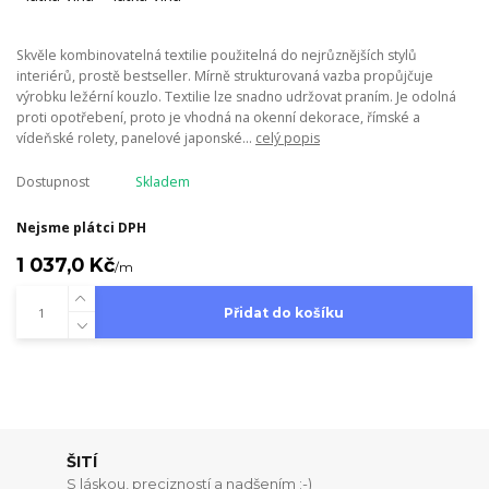
Skvěle kombinovatelná textilie použitelná do nejrůznějších stylů
interiérů, prostě bestseller. Mírně strukturovaná vazba propůjčuje
výrobku ležérní kouzlo. Textilie lze snadno udržovat praním. Je odolná
proti opotřebení, proto je vhodná na okenní dekorace, římské a
vídeňské rolety, panelové japonské...
celý popis
Dostupnost
Skladem
Nejsme plátci DPH
1 037,0 Kč
/
m
Přidat do košíku
ŠITÍ
S láskou, precizností a nadšením ;-)