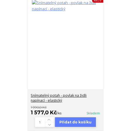
Akce
Snímatelný potah - povlak na židli
napínací - elastický
1 990,0 Kč
1 577,0 Kč
/
ks
Skladem
Přidat do košíku