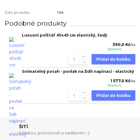
Číslo produktu:
166
Podobné produkty
Luxusní polštář 45x45 cm elastický, šedý
390,0 Kč
/
ks
Skladem
Přidat do košíku
Snímatelný potah - povlak na židli napínací - elastický
1 577,0 Kč
/
ks
Skladem
Přidat do košíku
ŠITÍ
S láskou, precizností a nadšením ;-)