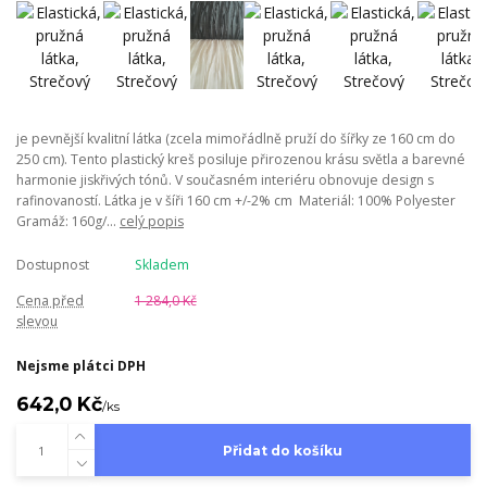
je pevnější kvalitní látka (zcela mimořádlně pruží do šířky ze 160 cm do
250 cm). Tento plastický kreš posiluje přirozenou krásu světla a barevné
harmonie jiskřivých tónů. V současném interiéru obnovuje design s
rafinovaností. Látka je v šíři 160 cm +/-2% cm Materiál: 100% Polyester
Gramáž: 160g/...
celý popis
Dostupnost
Skladem
Cena před
1 284,0 Kč
slevou
Nejsme plátci DPH
642,0 Kč
/
ks
Přidat do košíku