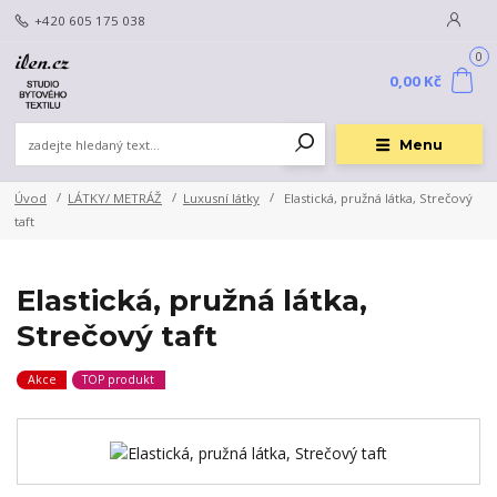
+420 605 175 038
0
0,00 Kč
Menu
Úvod
LÁTKY/ METRÁŽ
Luxusní látky
Elastická, pružná látka, Strečový
taft
Elastická, pružná látka,
Strečový taft
Akce
TOP produkt