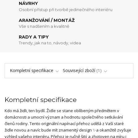
NÁVRHY
Osobní přístup při tvorbě jedinečného interiéru
ARANŽOVÁNÍ / MONTÁŽ
Vše s nadšením a kvalitně
RADY A TIPY
Trendy, jak na to, návody, videa
Kompletní specifikace
Související zboží
1
Kompletní specifikace
Kdo má židli, ten bydlí. Židle se
stane oblíbeným předmětem v
domácnosti a umocní význam a hodnotu společného setkávání
členů rodiny.
Tento originální napínací přehoz udělá z Vaší staré
židle novou
a navíc bude mít znamenitý design ✨a okamžitě zvyšuje
vzhled vašeho interiéru
. Přehoz je ručně šitý a zhotoven na míru i