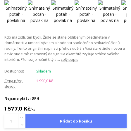
Kdo má židli, ten bydlí. Židle se stane oblíbeným předmětem v
domácnosti a umocní význam a hodnotu společného setkávání členů
rodiny. Tento originální napínací přehoz udělá z Vaší staré židle novou a
navíc bude mít znamenitý design ✨a okamžitě zvyšuje vzhled vašeho
interiéru. Přehoz je ručně šitý a ...
celý popis
Dostupnost
Skladem
Cena před
1 990,0 Kč
slevou
Nejsme plátci DPH
1 577,0 Kč
/
ks
Přidat do košíku