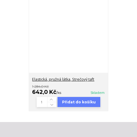
Elastická, pružná látka, Strečový taft
1 284,0 Kč
642,0 Kč
/
ks
Skladem
Přidat do košíku