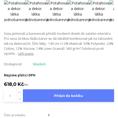
Svou jemností a barevností přináší moderní dotek do vašeho interiéru.
Pro svou širokou škálu barev se dá ideálně kombinovat jak na čalounění,
tak na dekoracích. Šíře látky : 140 cm +/-2% Materiál: 50% Polyester, 24%
Cotton, 12% Viscose, 14% Linen Gramáž: 360 gr/m² Odolnost proti
opotře...
celý popis
Dostupnost
Skladem
Nejsme plátci DPH
618,0 Kč
/
m
Přidat do košíku
Číslo produktu:
5