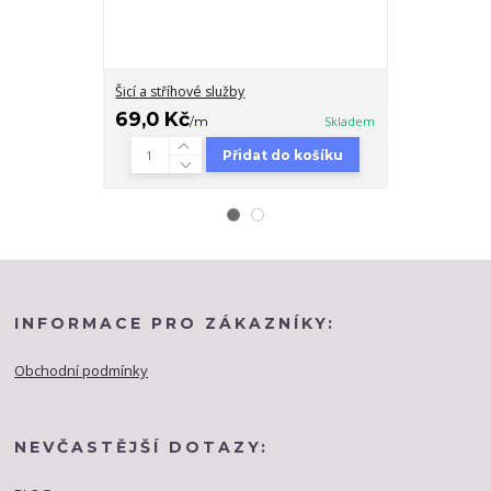
Šicí a stříhové služby
Řasící páska 
69,0 Kč
39,0 Kč
/
m
Skladem
/
Přidat do košíku
INFORMACE PRO ZÁKAZNÍKY:
Obchodní podmínky
NEVČASTĚJŠÍ DOTAZY: