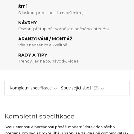
ŠITÍ
S láskou, precizností a nadšením ;-)
NÁVRHY
Osobní přístup při tvorbě jedinečného interiéru
ARANŽOVÁNÍ / MONTÁŽ
Vše s nadšením a kvalitně
RADY A TIPY
Trendy, jak na to, návody, videa
Kompletní specifikace
Související zboží
2
Kompletní specifikace
Svou jemností a barevností přináší moderní dotek do vašeho
interiéru. Pro svou širokou škálu barev se dá ideálně kombinovat jak