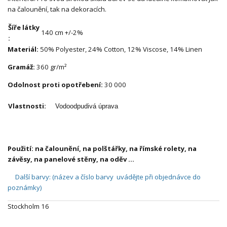
na čalounění, tak na dekoracích.
Šíře látky
140 cm +/-2%
:
Materiál:
50% Polyester, 24% Cotton, 12% Viscose, 14% Linen
Gramáž:
360 gr/m²
Odolnost proti opotřebení:
30 000
Vlastnosti:
Vodoodpudivá úprava
Použití: na čalounění, na
polštářky,
na římské rolety, na
závěsy, na panelové stěny, na oděv ...
Další barvy: (název a číslo barvy uvádějte při objednávce do
poznámky)
Stockholm 16