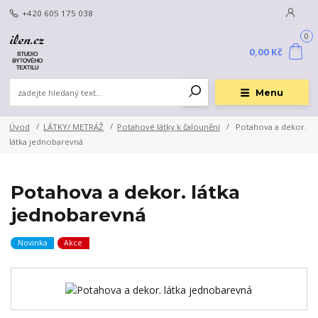
+420 605 175 038
0
0,00 Kč
Menu
Úvod
LÁTKY/ METRÁŽ
Potahové látky k čalounění
Potahova a dekor.
látka jednobarevná
Potahova a dekor. látka
jednobarevná
Novinka
Akce