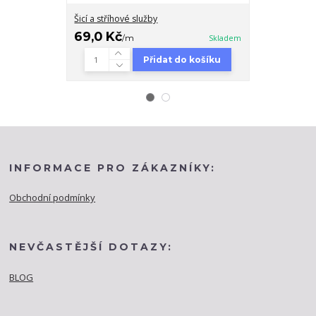
Šicí a stříhové služby
Řasící páska 
69,0 Kč
39,0 Kč
/
m
Skladem
/
Přidat do košíku
INFORMACE PRO ZÁKAZNÍKY:
Obchodní podmínky
NEVČASTĚJŠÍ DOTAZY:
BLOG