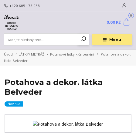
+420 605 175 038
0
0,00 Kč
Menu
Úvod
LÁTKY/ METRÁŽ
Potahové látky k čalounění
Potahova a dekor.
látka Belveder
Potahova a dekor. látka
Belveder
Novinka