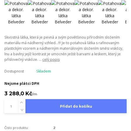
Skvostná látka, která je pevná a svým povětšinou přírodním složením
materiálu má nádherný vzhled...!!! Je to potahová látka s rafinovaným
plastickým vzorem a nádherným materiálovým složením směsi viskózy,
lnu a bavlny jejíž kontrast je umocněn ještě barvami a leskem, který je
příslovečný viskóze. ...
celý popis
Dostupnost
Skladem
Nejsme plátci DPH
3 288,0 Kč
/
m
Přidat do košíku
Číslo produktu:
2