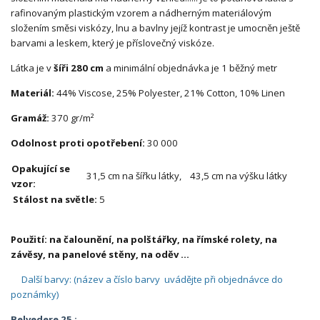
rafinovaným plastickým vzorem a nádherným materiálovým
složením směsi viskózy, lnu a bavlny jejíž kontrast je umocněn ještě
barvami a leskem, který je příslovečný viskóze.
Látka je v
šíři 280 cm
a minimální objednávka je 1 běžný metr
Materiál:
44% Viscose, 25% Polyester, 21% Cotton, 10% Linen
Gramáž:
370 gr/m²
Odolnost proti opotřebení:
30 000
Opakující se
31,5 cm na šířku látky, 43,5 cm na výšku látky
vzor:
Stálost na světle:
5
Použití: na čalounění, na
polštářky,
na římské rolety, na
závěsy, na panelové stěny, na oděv ...
Další barvy: (název a číslo barvy uvádějte při objednávce do
poznámky)
Belvedere 25 :