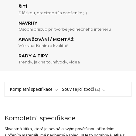
ŠITÍ
S láskou, precizností a nadšením ;-)
NÁVRHY
Osobní přístup při tvorbě jedinečného interiéru
ARANŽOVÁNÍ / MONTÁŽ
Vše s nadšením a kvalitně
RADY A TIPY
Trendy, jak na to, návody, videa
Kompletní specifikace
Související zboží
2
Kompletní specifikace
Skvostná látka, která je pevná a svým povětšinou přírodním
složením materiálu má nádherný vzhled...!!! Je to potahová látka s