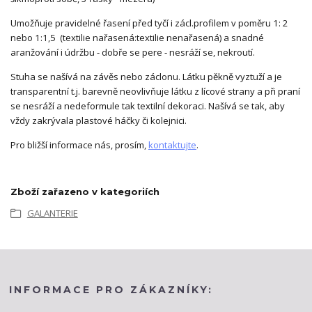
Umožňuje pravidelné řasení před tyčí i zácl.profilem v poměru 1: 2
nebo 1:1,5 (textilie nařasená:textilie nenařasená) a snadné
aranžování i údržbu - dobře se pere - nesráží se, nekroutí.
Stuha se našívá na závěs nebo záclonu. Látku pěkně vyztuží a je
transparentní t.j. barevně neovlivňuje látku z lícové strany a při praní
se nesráží a nedeformule tak textilní dekoraci. Našívá se tak, aby
vždy zakrývala plastové háčky či kolejnici.
Pro bližší informace nás, prosím,
kontaktujte
.
Zboží zařazeno v kategoriích
GALANTERIE
INFORMACE PRO ZÁKAZNÍKY: