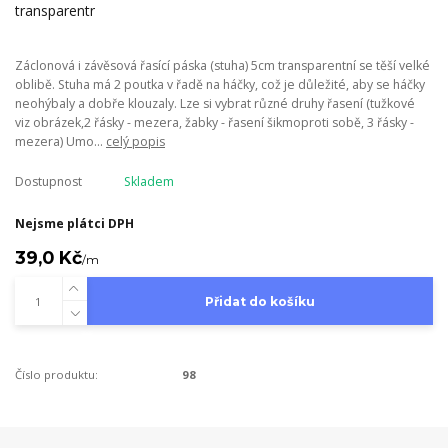
Záclonová i závěsová řasící páska (stuha) 5cm transparentní se těší velké
oblibě. Stuha má 2 poutka v řadě na háčky, což je důležité, aby se háčky
neohýbaly a dobře klouzaly. Lze si vybrat různé druhy řasení (tužkové
viz obrázek,2 řásky - mezera, žabky - řasení šikmoproti sobě, 3 řásky -
mezera) Umo...
celý popis
Dostupnost
Skladem
Nejsme plátci DPH
39,0 Kč
/
m
Přidat do košíku
Číslo produktu:
98