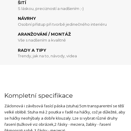
ŠITÍ
S láskou, precizností a nadšením ;-)
NÁVRHY
Osobní přístup při tvorbě jedinečného interiéru
ARANŽOVÁNÍ / MONTÁŽ
Vše s nadšením a kvalitně
RADY A TIPY
Trendy, jak na to, návody, videa
Kompletní specifikace
Záclonová i závěsová řasící páska (stuha) 5cm transparentní
se těší
velké oblibě. Stuha má 2 poutka v řadě na háčky, což je důležité, aby
se háčky neohýbaly a dobře klouzaly. Lze si vybrat různé druhy
řasení (tužkové viz obrázek,2 řásky - mezera, žabky - řasení
šikmoproti sobě, 3 řásky - mezera)