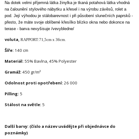
Na dotek velmi příjemná látka žinylka je tkaná potahová látka vhodná
na čalounění stylového nábytku a křesel i na výrobu závěsů, rolet a
pod. Její výhodou je stálobarevnost i při působení slunečních paprsků -
přesto, že máte svoje oblíbené křesílko blízko okna nebo dokonce na
terase - barva nevyšisuje /vevybledne/
voluta,
RAPPORT:
71,5cm x 36cm.
Šíře:
140 cm
Materiál:
55% Bavlna, 45% Polyester
Gramáž:
450 gr/m²
Odolnost proti opotřebení:
26 000
Pilling:
5
Stálost na světle:
5
Další barvy: (číslo a název uvádějte při objednávce do
poznámky)