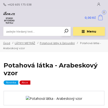
+420 605 175 038
0
0,00 Kč
Menu
Úvod
LÁTKY/ METRÁŽ
Potahové látky k čalounění
Potahová látka -
Arabeskový vzor
Potahová látka - Arabeskový
vzor
Novinka
Akce