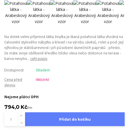
Na dotek velmi příjemná látka žinylka je tkaná potahová látka vhodná na
čalounění stylového nábytku a křesel i na výrobu závěsů, rolet a pod. Její
výhodou je stálobarevnost i při působení slunečních paprsků - přesto,
že máte svoje oblíbené křesílko blízko okna nebo dokonce na terase -
barva nevyšis...
celý popis
Dostupnost
Skladem
Cena před
980,0 Kč
slevou
Nejsme plátci DPH
794,0 Kč
/
m
Přidat do košíku