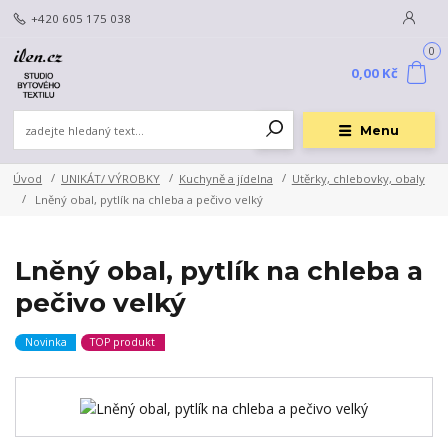
+420 605 175 038
0
0,00 Kč
Menu
Úvod
UNIKÁT/ VÝROBKY
Kuchyně a jídelna
Utěrky, chlebovky, obaly
Lněný obal, pytlík na chleba a pečivo velký
Lněný obal, pytlík na chleba a
pečivo velký
Novinka
TOP produkt