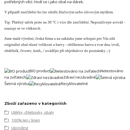
potřebných věcí. Hodí se i jako obal na dárek.
V případě znečištění ho lze ošetřit žlučovým nebo olivovým mýdlem.
Tip: Plátěný sáček perte na 30 °C i více dle znečištění. Nepoužívejte aviváž -
usazuje se ve vláknech.
Jsme malá výrobní, česká firma a na zakázku jsme schopni pro Vás ušít
originální obal různé velikosti a barvy - oblíbenou barvu a tvar dna /ovál,
obdélník, čtverec, kruh,../ uvádějte při objednávce do poznámky ;-)
BIO product
Netestováno
na zvířatech
Zdraví nezávadné
Šetrná výroba
Recyklovatelné
Zboží zařazeno v kategoriích
Utěrky, chlebovky, obaly
100% len / linen
Upcycling