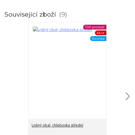
Související zboží
9
TOP produkt
Akce
Novinka
Lněný obal, chlebovka střední
Mazlící hračka