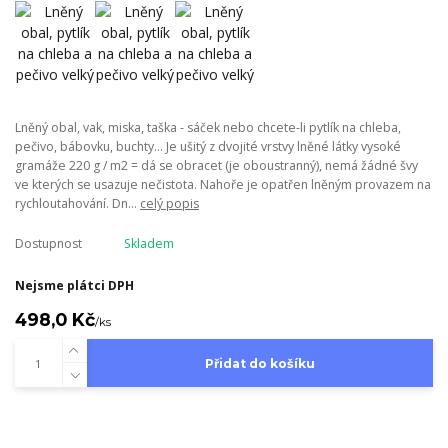
Lněný obal, vak, miska, taška - sáček nebo chcete-li pytlík na chleba,
pečivo, bábovku, buchty... Je ušitý z dvojité vrstvy lněné látky vysoké
gramáže 220 g / m2 = dá se obracet (je oboustranný), nemá žádné švy
ve kterých se usazuje nečistota. Nahoře je opatřen lněným provazem na
rychloutahování. Dn...
celý popis
Dostupnost
Skladem
Nejsme plátci DPH
498,0 Kč
/
ks
Přidat do košíku