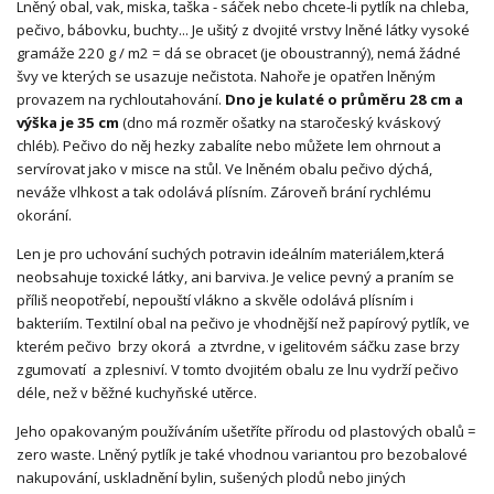
Lněný obal, vak, miska, taška - sáček nebo chcete-li pytlík na chleba,
pečivo, bábovku, buchty... Je ušitý z dvojité vrstvy lněné látky vysoké
gramáže 220 g / m2 = dá se obracet (je oboustranný), nemá žádné
švy ve kterých se usazuje nečistota. Nahoře je opatřen lněným
provazem na rychloutahování.
Dno je kulaté o průměru 28 cm a
výška je 35 cm
(dno má rozměr ošatky na staročeský kváskový
chléb). Pečivo do něj hezky zabalíte nebo můžete lem ohrnout a
servírovat jako v misce na stůl. Ve lněném obalu pečivo dýchá,
neváže vlhkost a tak odolává plísním. Zároveň brání rychlému
okorání.
Len je pro uchování suchých potravin ideálním materiálem,která
neobsahuje toxické látky, ani barviva. Je velice pevný a praním se
příliš neopotřebí, nepouští vlákno a skvěle odolává plísním i
bakteriím. Textilní obal na pečivo je vhodnější než papírový pytlík, ve
kterém pečivo brzy okorá a ztvrdne, v igelitovém sáčku zase brzy
zgumovatí a zplesniví. V tomto dvojitém obalu ze lnu vydrží pečivo
déle, než v běžné kuchyňské utěrce.
Jeho opakovaným používáním ušetříte přírodu od plastových obalů =
zero waste. Lněný pytlík je také vhodnou variantou pro bezobalové
nakupování, uskladnění bylin, sušených plodů nebo jiných