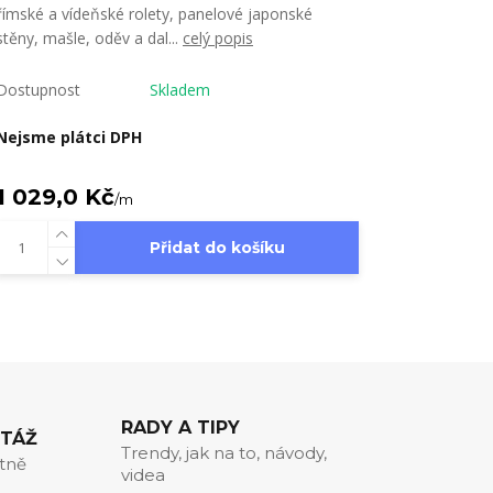
římské a vídeňské rolety, panelové japonské
stěny, mašle, oděv a dal...
celý popis
Dostupnost
Skladem
Nejsme plátci DPH
1 029,0 Kč
/
m
Přidat do košíku
RADY A TIPY
NTÁŽ
Trendy, jak na to, návody,
itně
videa