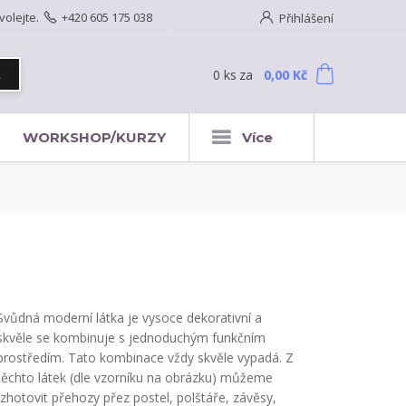
volejte.
+420 605 175 038
Přihlášení
0
ks
za
0,00 Kč
t
WORKSHOP/KURZY
Více
Svůdná moderní látka je vysoce dekorativní a
skvěle se kombinuje s jednoduchým funkčním
prostředím. Tato kombinace vždy skvěle vypadá. Z
těchto látek (dle vzorníku na obrázku) můžeme
zhotovit přehozy přez postel, polštáře, závěsy,