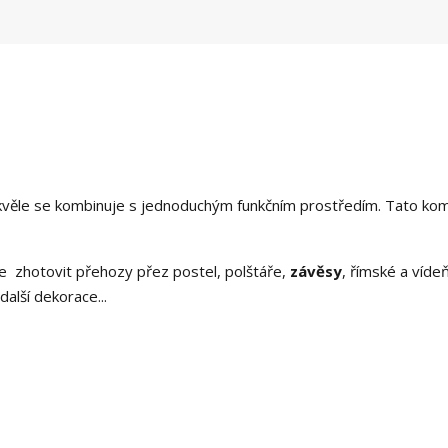
skvěle se kombinuje s jednoduchým funkčním prostředím. Tato ko
e zhotovit přehozy přez postel, polštáře,
závěsy
, římské a víde
alší dekorace...