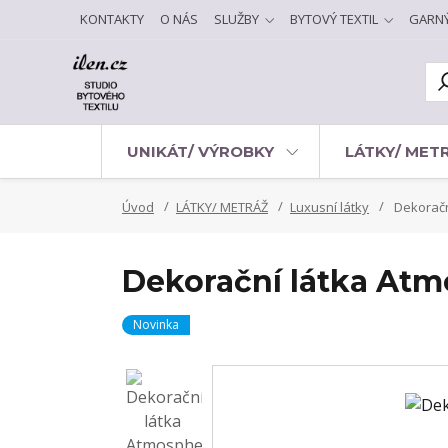
KONTAKTY
O NÁS
SLUŽBY
BYTOVÝ TEXTIL
GARN
UNIKÁT/ VÝROBKY
LÁTKY/ MET
Úvod
LÁTKY/ METRÁŽ
Luxusní látky
Dekoračn
Dekorační látka At
Novinka