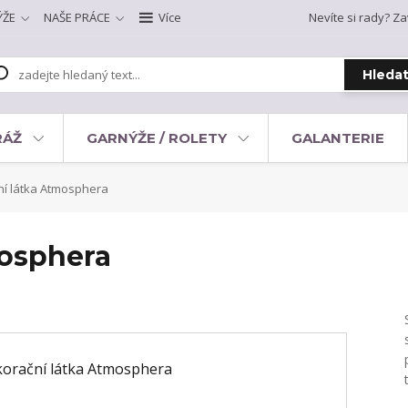
ÝŽE
NAŠE PRÁCE
Více
Nevíte si rady? Za
Hleda
RÁŽ
GARNÝŽE / ROLETY
GALANTERIE
í látka Atmosphera
mosphera