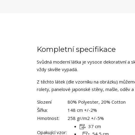
Kompletní specifikace
Svůdná moderní látka je vysoce dekorativní a 
vždy skvěle vypadá.
Z těchto látek (dle vzorníku na obrázku) můžem
rolety, panelové japonské stěny, mašle, oděv a d
Slození
80% Polyester, 20% Cotton
Šířka:
148 cm +/-2%
Hmotnost:
258 gr/m2 +/-5%
37 cm
Opakující vzor:
54,5 cm