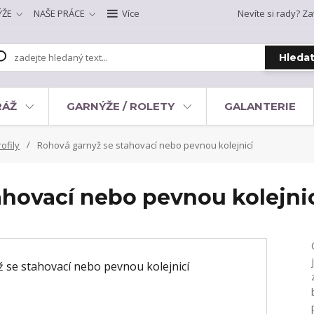
ÝŽE
NAŠE PRÁCE
Více
Nevíte si rady? Za
Hleda
RÁŽ
GARNÝŽE / ROLETY
GALANTERIE
ofily
Rohová garnyž se stahovací nebo pevnou kolejnicí
ahovací nebo pevnou kolejni