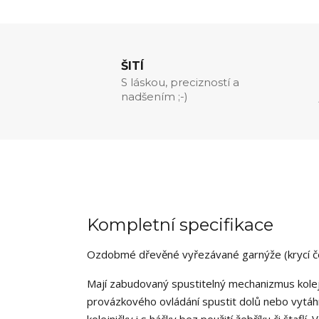
ŠITÍ
S láskou, precizností a
nadšením ;-)
Kompletní specifikace
Ozdobmé dřevěné vyřezávané garnýže (krycí čel
Mají zabudovaný spustitelný mechanizmus kolejn
provázkového ovládání spustit dolů nebo vytáhn