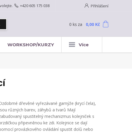
volejte.
+420 605 175 038
Přihlášení
0
ks
za
0,00 Kč
t
WORKSHOP/KURZY
Více
cí
Ozdobmé dřevěné vyřezávané garnýže (krycí čela),
jsou různých barev, záhybů a tvarů Mají
zabudovaný spustitelný mechanizmus kolejniček s
brzdičkou připevněnou ke zdi. Kolejnice se dají
pomocí provázkového ovládání spustit dolů nebo