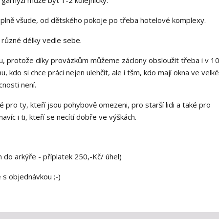
 V garnýži může být 1-2 kolejničky.
úplně všude, od dětského pokoje po třeba hotelové komplexy.
různé délky vedle sebe.
, protože díky provázkům můžeme záclony obsloužit třeba i v 10
 kdo si chce práci nejen ulehčit, ale i tšm, kdo mají okna ve velk
nosti není.
é pro ty, kteří jsou pohybově omezeni, pro starší lidi a také pro
víc i ti, kteří se necítí dobře ve výškách.
do arkýře - příplatek 250,-Kč/ úhel)
 s objednávkou ;-)