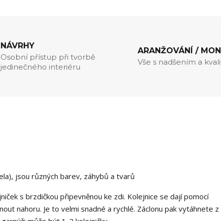
NÁVRHY
ARANŽOVÁNÍ / MO
Osobní přístup při tvorbě
Vše s nadšením a kval
jedinečného interiéru
a), jsou různých barev, záhybů a tvarů
iček s brzdičkou připevněnou ke zdi. Kolejnice se dají pomocí
out nahoru. Je to velmi snadné a rychlé. Záclonu pak vytáhnete z