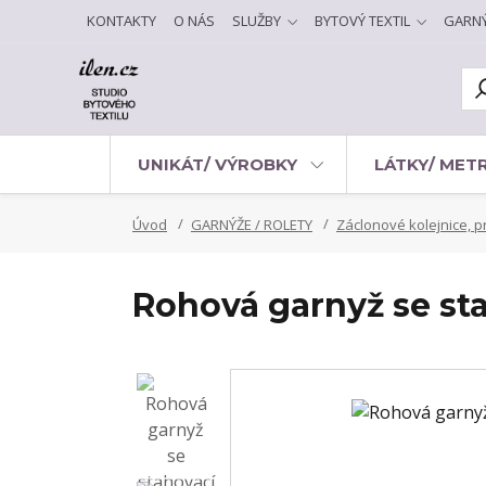
KONTAKTY
O NÁS
SLUŽBY
BYTOVÝ TEXTIL
GARN
UNIKÁT/ VÝROBKY
LÁTKY/ MET
Úvod
GARNÝŽE / ROLETY
Záclonové kolejnice, pr
Rohová garnyž se st