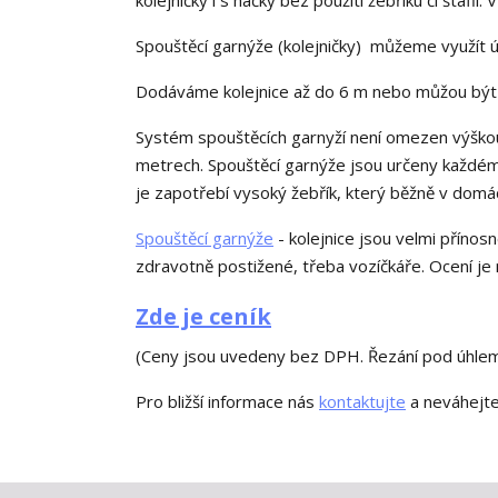
kolejničky i s háčky bez použití žebříku či štaflí.
Spouštěcí garnýže (kolejničky) můžeme využít 
Dodáváme kolejnice až do 6 m nebo můžou být 
Systém spouštěcích garnyží není omezen výškou
metrech. Spouštěcí garnýže jsou určeny každému,
je zapotřebí vysoký žebřík, který běžně v domác
Spouštěcí garnýže
- kolejnice jsou velmi přínosn
zdravotně postižené, třeba vozíčkáře. Ocení je na
Zde je ceník
(Ceny jsou uvedeny bez DPH. Řezání pod úhlem 
Pro bližší informace nás
kontaktujte
a neváhejte