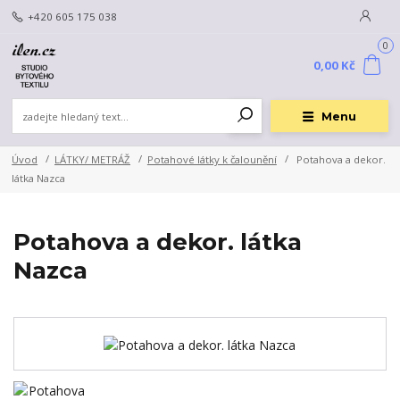
+420 605 175 038
0
0,00 Kč
Menu
Úvod
LÁTKY/ METRÁŽ
Potahové látky k čalounění
Potahova a dekor.
látka Nazca
Potahova a dekor. látka
Nazca