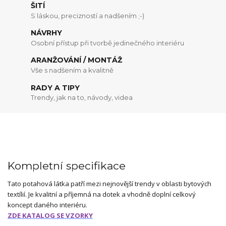
ŠITÍ
S láskou, precizností a nadšením ;-)
NÁVRHY
Osobní přístup při tvorbě jedinečného interiéru
ARANŽOVÁNÍ / MONTÁŽ
Vše s nadšením a kvalitně
RADY A TIPY
Trendy, jak na to, návody, videa
Kompletní specifikace
Tato potahová látka patří mezi nejnovější trendy v oblasti bytových
textílií. Je kvalitní a příjemná na dotek a vhodně doplní celkový
koncept daného interiéru.
ZDE KATALOG SE VZORKY