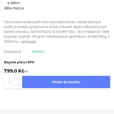
Tato potahová látka patří mezi nejnovější trendy v oblasti bytových
textílií. Je kvalitní a příjemná na dotek a vhodně doplní celkový koncept
daného interiéru. ZDE KATALOG SE VZORKY Šíře: 140 cm Materiál: 100%
Polyester Gramáž: 290 gr/m² Odolnost proti opotřebení: 30 000 Pilling: 4
Stálost na...
celý popis
Dostupnost
Skladem
Nejsme plátci DPH
799,0 Kč
/
m
Přidat do košíku