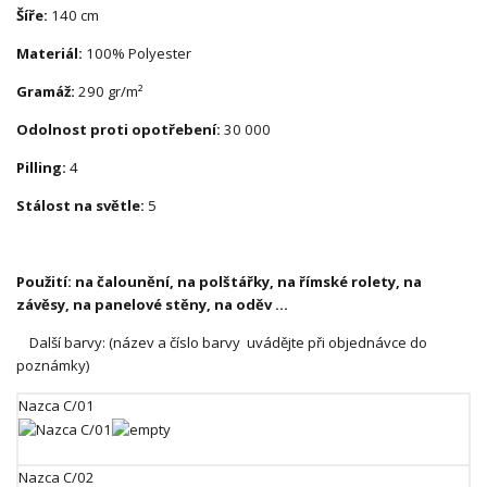
Šíře:
140 cm
Materiál:
100% Polyester
Gramáž:
290 gr/m²
Odolnost proti opotřebení:
30 000
Pilling:
4
Stálost na světle:
5
Použití: na čalounění, na
polštářky,
na římské rolety, na
závěsy, na panelové stěny, na oděv ...
Další barvy: (název a číslo barvy uvádějte při objednávce do
poznámky)
Nazca C/01
Nazca C/02