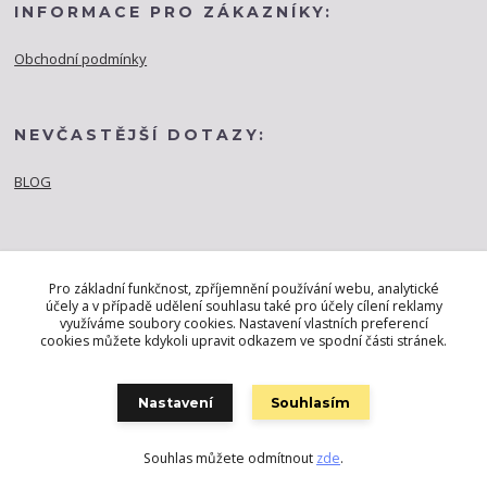
INFORMACE PRO ZÁKAZNÍKY:
Obchodní podmínky
NEVČASTĚJŠÍ DOTAZY:
BLOG
Pro základní funkčnost, zpříjemnění používání webu, analytické
účely a v případě udělení souhlasu také pro účely cílení reklamy
využíváme soubory cookies. Nastavení vlastních preferencí
cookies můžete kdykoli upravit odkazem ve spodní části stránek.
Nastavení
Souhlasím
Souhlas můžete odmítnout
zde
.
Vytvořeno na
Eshop-rychle.cz