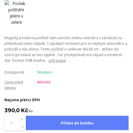
Magický povlak na polštář Vám umožní změnu interiéru v závislosti na
příležitosti nebo náladě. S alpským motivem pro tu nejlepší atmosféru a
pohodlí u Vás doma. Tento polštář o velikosti 45x38 cm - střižen do
vzoru (prodává se bez výplně - lze přiobjednat) má nápad a moderní
styl. Složení 50% bavlna...
celý popis
Dostupnost
Skladem
Cena před
499,0 Kč
slevou
Nejsme plátci DPH
390,0 Kč
/
ks
Přidat do košíku