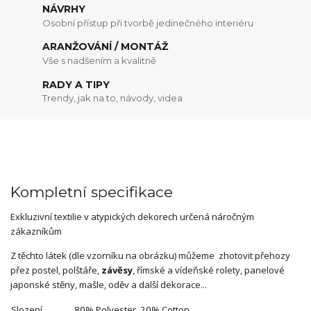
NÁVRHY
Osobní přístup při tvorbě jedinečného interiéru
ARANŽOVÁNÍ / MONTÁŽ
Vše s nadšením a kvalitně
RADY A TIPY
Trendy, jak na to, návody, videa
Kompletní specifikace
Exkluzivní textilie v atypických dekorech určená náročným
zákazníkům
Z těchto látek (dle vzorníku na obrázku) můžeme zhotovit přehozy
přez postel, polštáře,
závěsy
, římské a vídeňské rolety, panelové
japonské stěny, mašle, oděv a další dekorace...
Slození
80% Polyester, 20% Cotton