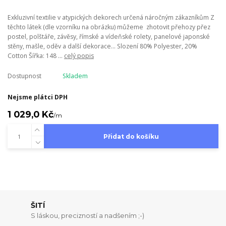
Exkluzivní textilie v atypických dekorech určená náročným zákazníkům Z
těchto látek (dle vzorníku na obrázku) můžeme zhotovit přehozy přez
postel, polštáře, závěsy, římské a vídeňské rolety, panelové japonské
stěny, mašle, oděv a další dekorace... Slození 80% Polyester, 20%
Cotton Šířka: 148 ...
celý popis
Dostupnost
Skladem
Nejsme plátci DPH
1 029,0 Kč
/
m
Přidat do košíku
ŠITÍ
S láskou, precizností a nadšením ;-)