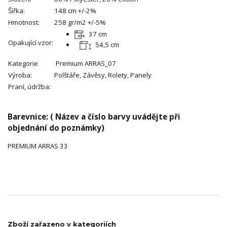
Šířka:
148 cm +/-2%
Hmotnost:
258 gr/m2 +/-5%
37 cm
Opakující vzor:
54,5 cm
Kategorie
Premium
ARRAS_07
Výroba:
Polštáře, Závěsy, Rolety, Panely
Praní, údržba:
Barevnice: ( Název a číslo barvy uvádějte při
objednání do poznámky)
PREMIUM
ARRAS 33
Zboží zařazeno v kategoriích