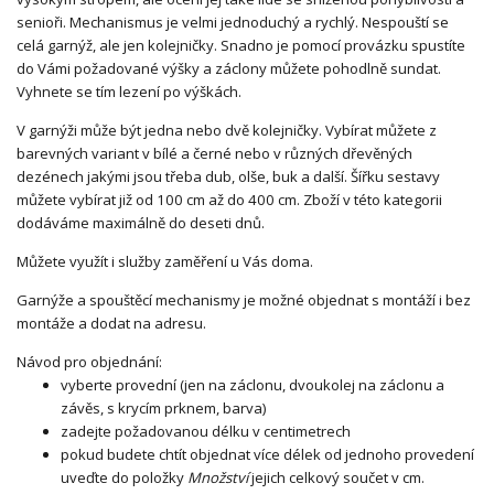
senioři. Mechanismus je velmi jednoduchý a rychlý. Nespouští se
celá garnýž, ale jen kolejničky. Snadno je pomocí provázku spustíte
do Vámi požadované výšky a záclony můžete pohodlně sundat.
Vyhnete se tím lezení po výškách.
V garnýži může být jedna nebo dvě kolejničky. Vybírat můžete z
barevných variant v bílé a černé nebo v různých dřevěných
dezénech jakými jsou třeba dub, olše, buk a další. Šířku sestavy
můžete vybírat již od 100 cm až do 400 cm. Zboží v této kategorii
dodáváme maximálně do deseti dnů.
Můžete využít i služby zaměření u Vás doma.
Garnýže a spouštěcí mechanismy je možné objednat s montáží i bez
montáže a dodat na adresu.
Návod pro objednání:
vyberte provední (jen na záclonu, dvoukolej na záclonu a
závěs, s krycím prknem, barva)
zadejte požadovanou délku v centimetrech
pokud budete chtít objednat více délek od jednoho provedení
uveďte do položky
Množství
jejich celkový součet v cm.