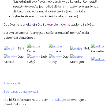
Následně při vyplňování objednávky do kolonky
Komentář-
poznámky
uveďte jednotlivé délky a množství, pro správnou
délku provázku je nutné uvést také výšku montáže.
vyberte stranu pro ovládání (brzdu provázků).
Dodáváme
jednokolejničku
i
dvoukolejničku
na záclonu i závěs.
Barevnice lamina - barvy jsou spíše orientační, nemusí zcela
odpovídat skutečnosti
Bálá
Buk
Černá
Borovice
Calvádos
Dub
Dub
Dub
rustical
světlý
tnavý
Mahagon
Zde je ceník
Zde je návod na montáž.
Pro bližší informace nás, prosím,
kontaktujte
a neváhejte s
objednávkou ;-)