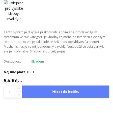
Tento systém je díky své praktičnosti jedním z nejprodávanějším
systémům ve své kategorii. Je vhodný zejména do interiéru s vysokým
stropem, ale ocení jej také lidé se sníženou pohyblivostí a senioři.
Mechanismus je velmi jednoduchý a rychlý. Nespouští se celá garnýž,
ale jen kolejničky. Snadno je p...
celý popis
Dostupnost
Skladem
Nejsme plátci DPH
5,4 Kč
/
cm
Přidat do košíku