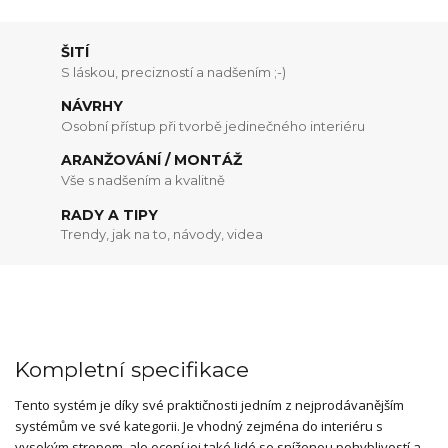
ŠITÍ
S láskou, precizností a nadšením ;-)
NÁVRHY
Osobní přístup při tvorbě jedinečného interiéru
ARANŽOVÁNÍ / MONTÁŽ
Vše s nadšením a kvalitně
RADY A TIPY
Trendy, jak na to, návody, videa
Kompletní specifikace
Tento systém je díky své praktičnosti jedním z nejprodávanějším
systémům ve své kategorii. Je vhodný zejména do interiéru s
vysokým stropem, ale ocení jej také lidé se sníženou pohyblivostí a