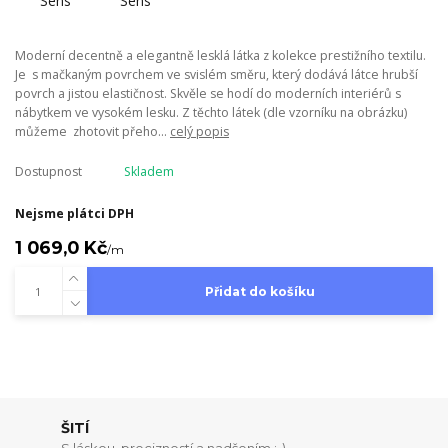
Moderní decentně a elegantně lesklá látka z kolekce prestižního textilu.
Je s mačkaným povrchem ve svislém směru, který dodává látce hrubší
povrch a jistou elastičnost. Skvěle se hodí do moderních interiérů s
nábytkem ve vysokém lesku. Z těchto látek (dle vzorníku na obrázku)
můžeme zhotovit přeho...
celý popis
Dostupnost
Skladem
Nejsme plátci DPH
1 069,0 Kč
/
m
Přidat do košíku
ŠITÍ
S láskou, precizností a nadšením ;-)