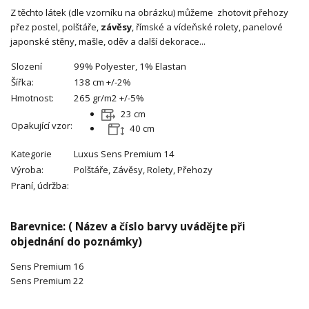
Z těchto látek (dle vzorníku na obrázku) můžeme zhotovit přehozy
přez postel, polštáře,
závěsy
, římské a vídeňské rolety, panelové
japonské stěny, mašle, oděv a další dekorace...
Slození
99% Polyester, 1% Elastan
Šířka:
138 cm +/-2%
Hmotnost:
265 gr/m2 +/-5%
23 cm
Opakující vzor:
40 cm
Kategorie
Luxus Sens Premium 14
Výroba:
Polštáře, Závěsy, Rolety, Přehozy
Praní, údržba:
Barevnice: ( Název a číslo barvy uvádějte při
objednání do poznámky)
Sens Premium 16
Sens Premium 22