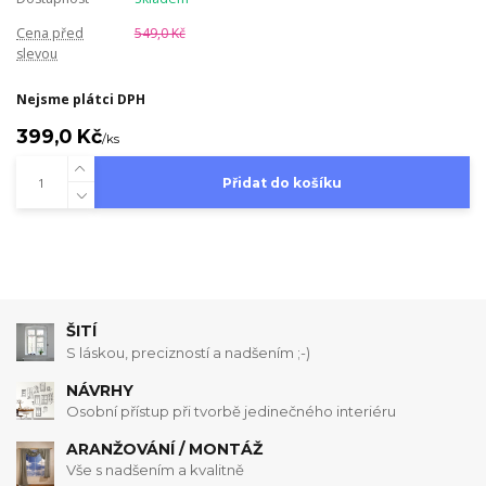
Cena před
549,0 Kč
slevou
Nejsme plátci DPH
399,0 Kč
/
ks
Přidat do košíku
ŠITÍ
S láskou, precizností a nadšením ;-)
NÁVRHY
Osobní přístup při tvorbě jedinečného interiéru
ARANŽOVÁNÍ / MONTÁŽ
Vše s nadšením a kvalitně