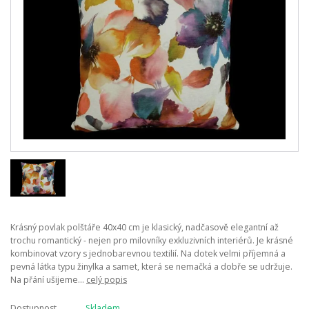
Krásný povlak polštáře 40x40 cm je klasický, nadčasově elegantní až
trochu romantický - nejen pro milovníky exkluzivních interiérů. Je krásné
kombinovat vzory s jednobarevnou textilií. Na dotek velmi příjemná a
pevná látka typu žinylka a samet, která se nemačká a dobře se udržuje.
Na přání ušijeme...
celý popis
Dostupnost
Skladem