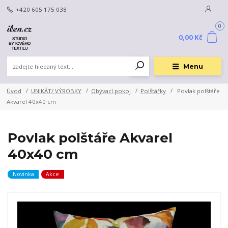
+420 605 175 038
0
0,00 Kč
Menu
Úvod
UNIKÁT/ VÝROBKY
Obývací pokoj
Polštářky
Povlak polštáře
Akvarel 40x40 cm
Povlak polštáře Akvarel
40x40 cm
Novinka
Akce