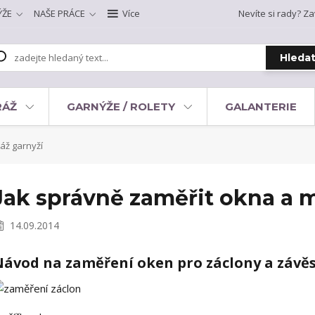
ÝŽE
NAŠE PRÁCE
Více
Nevíte si rady? Za
Hleda
RÁŽ
GARNÝŽE / ROLETY
GALANTERIE
áž garnyží
Jak správně zaměřit okna a 
14.09.2014
ávod na zaměření oken pro záclony a závěs