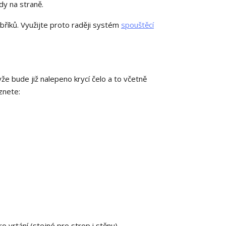
dy na straně.
bříků. Využijte proto raději systém
spouštěcí
e bude již nalepeno krycí čelo a to včetně
znete:
ro vrtání (stejné pro strop i stěnu)