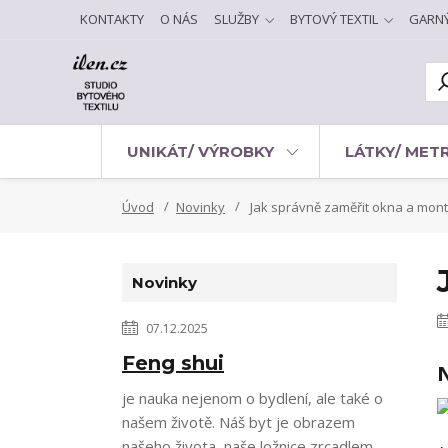
KONTAKTY
O NÁS
SLUŽBY
BYTOVÝ TEXTIL
GARN
UNIKÁT/ VÝROBKY
LÁTKY/ MET
Úvod
Novinky
Jak správně zaměřit okna a mont
Novinky
07.12.2025
Feng shui
N
je nauka nejenom o bydlení, ale také o
našem životě. Náš byt je obrazem
našeho života, naše ložnice zrcadlem