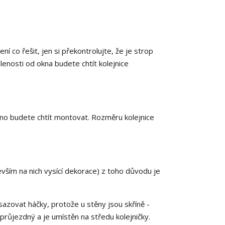
í co řešit, jen si překontrolujte, že je strop
lenosti od okna budete chtít kolejnice
okno budete chtít montovat. Rozměru kolejnice
evším na nich vysící dekorace) z toho důvodu je
azovat háčky, protože u stěny jsou skříně -
růjezdný a je umístěn na středu kolejničky.