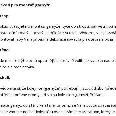
ávod pro montáž garnyží:
trop:
okud uvažujete o montáži garnyže, tyče do stropu, pak většinou nen
ostatečně rovný a pevný. Je důležité si také uvědomit, v jaké vzdá
ontovat, aby Vám případná dekorace navadila při otevírání okna.
těna:
de musíte být trochu opatrnější a správně volit, jak vysoko nad 
e to ale moc natýká.
skalí:
vědomte si, že kolejnice (garnyže) potřebují i jistou údržbu (před
otřeba správně promyslet volbu kolejnic a garnyží. Příklad:
 máte garnyž od stěny ke stěně, přičemž se Vám budou špatně nas
ak je vhodné nechat kolejničku osadit zámkem Marathon, který je p