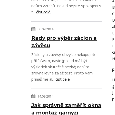
našich vztahů. Pokud nejste spokojeni s
t...
číst celé
a
06.09.2014
Rady pro výběr záclon a
F
závěsů
F
Záclony a závěsy obvykle nekupujete
H
příliš často, navíc (pokud má být
výsledek skutečně hezký) není to
p
zrovna levná záležitost. Proto Vám
přinášíme al...
číst celé
I
g
J
14.09.2014
p
Jak správně zaměřit okna
a montáž garnyží