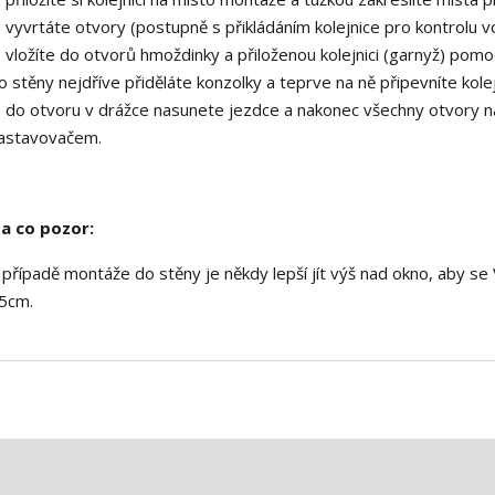
. vyvrtáte otvory (postupně s přikládáním kolejnice pro kontrolu 
. vložíte do otvorů hmoždinky a přiloženou kolejnici (garnyž) pom
o stěny nejdříve přiděláte konzolky a teprve na ně připevníte kolej
. do otvoru v drážce nasunete jezdce a nakonec všechny otvory 
astavovačem.
a co pozor:
 případě montáže do stěny je někdy lepší jít výš nad okno, aby se 
5cm.