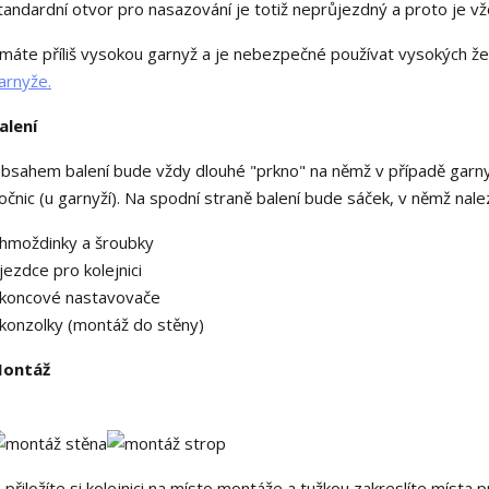
tandardní otvor pro nasazování je totiž neprůjezdný a proto je vž
 máte příliš vysokou garnyž a je nebezpečné používat vysokých že
arnyže.
alení
bsahem balení bude vždy dlouhé "prkno" na němž v případě garnyž
očnic (u garnyží). Na spodní straně balení bude sáček, v němž nale
 hmoždinky a šroubky
 jezdce pro kolejnici
 koncové nastavovače
 konzolky (montáž do stěny)
ontáž
. přiložíte si kolejnici na místo montáže a tužkou zakreslíte místa p