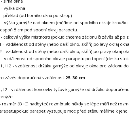
A
- šířka okna
B
- výška okna
C
- překlad (od horního okna po strop)
D
- výška garnýže nad oknem (měříme od spodního okraje kroužku 
lespoň 5 cm pod spodní okraj parapetu.
E
- celková výška místnosti (pokud chceme záclonu či závěs až po 
1
- vzdálenost od stěny (nebo další okno, skříň) po levý okraj okn
2
- vzdálenost od stěny (nebo další okno, skříň) po pravý okraj ok
G
- vzdálenost od spodního okraje parapetu po topení (desku stolu 
1, H2
- vzdálenost držáku garnýže od okraje okna pro záclonu 
ro závěs doporučená vzdálenost
25-30 cm
1, I2
- vzdálenost koncovky tyčové garnýže od držáku doporučeno 
arnýže
- rozměr (B+C) nadbyteč rozměr,ale někdy se lépe měří než rozm
arapetu(pokud parapet vystupuje moc před stěnu měříme k jeho h