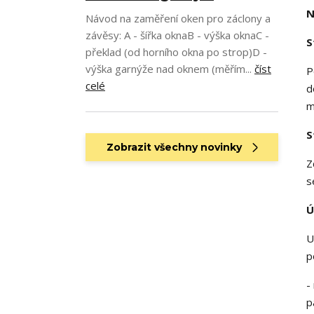
N
Návod na zaměření oken pro záclony a
závěsy: A - šířka oknaB - výška oknaC -
S
překlad (od horního okna po strop)D -
výška garnýže nad oknem (měřím...
číst
P
celé
d
m
S
Zobrazit všechny novinky
Z
s
Ú
U
p
-
p