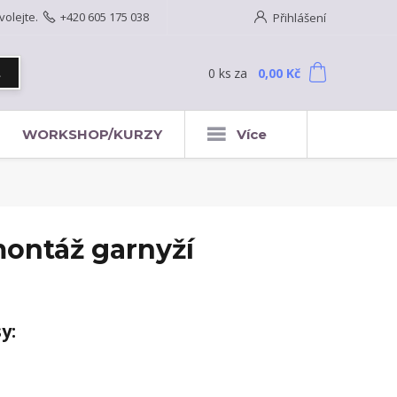
volejte.
+420 605 175 038
Přihlášení
0
ks
za
0,00 Kč
t
WORKSHOP/KURZY
Více
montáž garnyží
y: