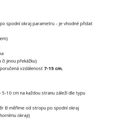
po spodní okraj parametru - je vhodné přidat
zem)
a
na
či jinou překážku)
doporučená vzdálenost
7-15 cm
,
5-10 cm na každou stranu záleží dle typu
ěr B měříme od stropu po spodní okraj
ornímu okraji)